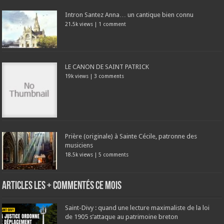
Intron Santez Anna… un cantique bien connu
21.5k views
|
1 comment
LE CANON DE SAINT PATRICK
19k views
|
3 comments
Prière (originale) à Sainte Cécile, patronne des
musiciens
18.5k views
|
5 comments
Articles les + commentés ce mois
Saint-Divy : quand une lecture maximaliste de la loi
de 1905 s’attaque au patrimoine breton