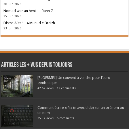
30 juin 2026
Nomad war an hent — Rann 7 —
25 juin 2026
Distro Ai'ta ! - 4 Munud e Breizh
23 juin 2026
Articles les + vus depuis toujours
[PLOERMEL] Un couvent à vendre pour l’euro
symbolique
42.6k views
|
12 comments
Comment écrire « ñ » (n avec tilde) sur un prénom ou
un nom
35.8k views
|
6 comments