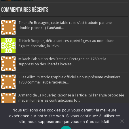
Commentaires récents
Tintin: En Bretagne, cette table rase s’est traduite par une
double peine : 1) L’anéanti...
Triskel: Bonjour, détruisant ces « privilèges » au nom d’une
égalité abstraite, la Révolu...
Mikael: L'abolition des États de Bretagne en 1789 et la
suppression des libertés locales...
Jules Allix: L’historiographie officielle nous présente volontiers
1789 comme l'aube radieuse...
Armand de La Rouërie: Réponse à l'article : Si l’analyse proposée
met en lumière les contradictions fo...
Nous utilisons des cookies pour vous garantir la meilleure
expérience sur notre site web. Si vous continuez à utiliser ce
site, nous supposerons que vous en êtes satisfait.
Ne manquez pas la nouveauté de Bernard Rio "LA REVOLUTION DES