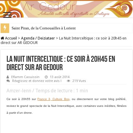
Saint Piran, de la Cornouailles à Lorient
28 juillet : Saint Samson de Dol, père de la Bretagne chrétienne
Accueil
>
Agenda / Deiziataer
>
La Nuit Interceltique : ce soir à 20h45 en
direct sur AR GEDOUR
La Nuit Interceltique : ce soir à 20h45 en
direct sur AR GEDOUR
Eflamm Caouissin
13 août 2014
Réagissez et donnez votre avis !
219 Vues
Amzer-lenn / Temps de lecture :
1
min
Ce soir à 20h55 sur
France 3, Culture Box
, ou directement sur votre blog préféré,
revivez le grand spectacle de la Nuit Interceltique, avec certaines vues inédites, filmées
à partir d’un drone.