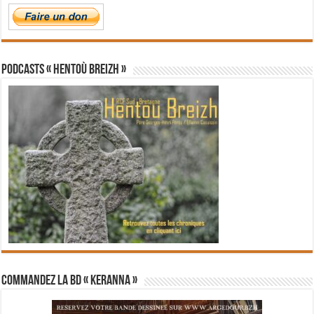
PODCASTS « Hentoù Breizh »
Commandez la BD « Keranna »