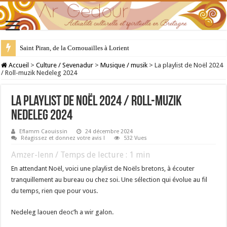
28 juillet : Saint Samson de Dol, père de la Bretagne chrétienne
Accueil
>
Culture / Sevenadur
>
Musique / musik
>
La playlist de Noël 2024
/ Roll-muzik Nedeleg 2024
La playlist de Noël 2024 / Roll-muzik
Nedeleg 2024
Eflamm Caouissin
24 décembre 2024
Réagissez et donnez votre avis !
532 Vues
Amzer-lenn / Temps de lecture :
1
min
En attendant Noël, voici une playlist de Noëls bretons, à écouter
tranquillement au bureau ou chez soi. Une sélection qui évolue au fil
du temps, rien que pour vous.
Nedeleg laouen deoc’h a wir galon.