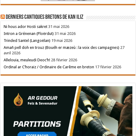
Derniers cantiques bretons de Kan Iliz
Ni hous ador Hosti sakret
31 mai 2026
Intron a Grénenan (Ploërdut)
31 mai 2026
Trinded Santel (Langoëlan)
19 mai 2026
Amañ pell doh en trouz (Bouéh er mæzeù : la voix des campagnes)
27
avril 2026
Allelouia, meuleudi Deoc’h!
28 février 2026
Ordinal ar C’horaiz / Ordinaire de Carême en breton
17 février 2026