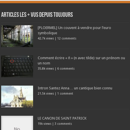
Articles les + vus depuis toujours
[PLOERMEL] Un couvent à vendre pour l’euro
symbolique
42.7k views
|
12 comments
Comment écrire « ñ » (n avec tilde) sur un prénom ou
un nom
35.8k views
|
6 comments
Intron Santez Anna… un cantique bien connu
21.5k views
|
1 comment
LE CANON DE SAINT PATRICK
19k views
|
3 comments