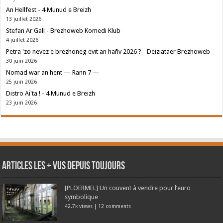
An Hellfest - 4 Munud e Breizh
13 juillet 2026
Stefan Ar Gall - Brezhoweb Komedi Klub
4 juillet 2026
Petra 'zo nevez e brezhoneg evit an hañv 2026 ? - Deiziataer Brezhoweb
30 juin 2026
Nomad war an hent — Rann 7 —
25 juin 2026
Distro Ai'ta ! - 4 Munud e Breizh
23 juin 2026
Articles les + vus depuis toujours
[PLOERMEL] Un couvent à vendre pour l’euro
symbolique
42.7k views
|
12 comments