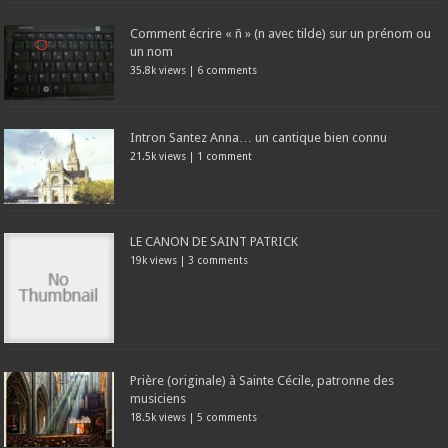
Comment écrire « ñ » (n avec tilde) sur un prénom ou
un nom
35.8k views
|
6 comments
Intron Santez Anna… un cantique bien connu
21.5k views
|
1 comment
LE CANON DE SAINT PATRICK
19k views
|
3 comments
Prière (originale) à Sainte Cécile, patronne des
musiciens
18.5k views
|
5 comments