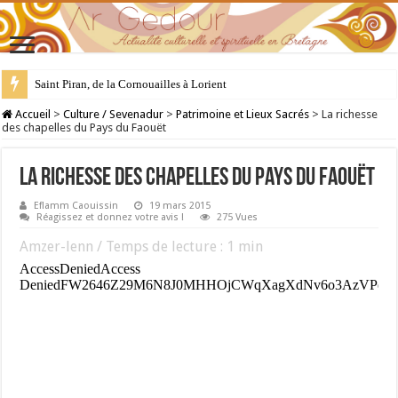
Saint Piran, de la Cornouailles à Lorient
28 juillet : Saint Samson de Dol, père de la Bretagne chrétienne
Accueil
>
Culture / Sevenadur
>
Patrimoine et Lieux Sacrés
>
La richesse
des chapelles du Pays du Faouët
La richesse des chapelles du Pays du Faouët
Eflamm Caouissin
19 mars 2015
Réagissez et donnez votre avis !
275 Vues
Amzer-lenn / Temps de lecture :
1
min