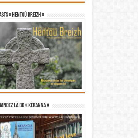
STS « Hentoù Breizh »
andez la BD « Keranna »