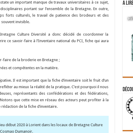
nstate un important manque de travaux universitaires à ce sujet,
A lir
isciplinaires portant sur l’ensemble de la Bretagne. En outre,
s forts culturels, le travail de patience des brodeurs et des
souvent invisible.
n Bretagne Culture Diversité a donc décidé de coordonner la
rire ce savoir-faire à l’Inventaire national du PCI, fiche qui aura
r-faire de la broderie en Bretagne ;
ées et compétentes en la matière.
ative. Il est important que la fiche d’inventaire soit le fruit d’un
 refléter au mieux la réalité de la pratique. C’est pourquoi il nous
Déco
deuses, représentants des confédérations et des fédérations,
 Notons que cette mise en réseau des acteurs peut profiter à la
rédaction de la fiche d’inventaire.
ieu début 2020 à Lorient dans les locaux de Bretagne Culture
rd Cosmao Dumanoir.