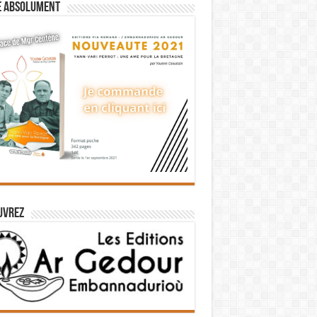
e absolument
uvrez