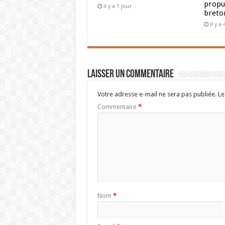
propul
il y a 1 jour
breto
il y a
Laisser un commentaire
Votre adresse e-mail ne sera pas publiée.
Le
Commentaire
*
Nom
*