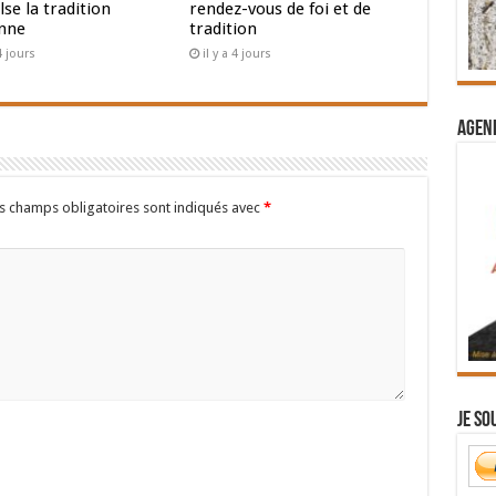
se la tradition
rendez-vous de foi et de
nne
tradition
 4 jours
il y a 4 jours
Agend
s champs obligatoires sont indiqués avec
*
Je so