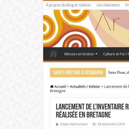
À propos du blog Ar Gedour
Les rédacteurs
Pr
Messes en breton
Culture et Foi /
Saints bretons à découvrir
Saint Piran, 
Accueil
>
Actualités / Keleier
>
Lancement de l’
Bretagne
Lancement de l’inventaire r
réalisée en Bretagne
Erwan Kermorvant
28 décembre 2019