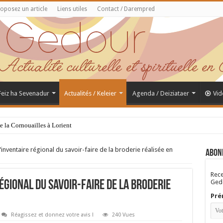
oposez un article
Liens utiles
Contact / Darempred
 Feiz ha Sevenadur
Actualités / Keleier
Agenda / Deiziataer
Vid
de la Cornouailles à Lorient
inventaire régional du savoir-faire de la broderie réalisée en
Abon
Rece
Gedo
égional du savoir-faire de la broderie
Pré
Réagissez et donnez votre avis !
240 Vues