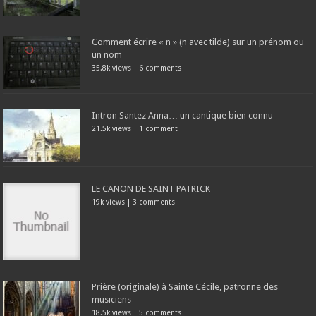
Comment écrire « ñ » (n avec tilde) sur un prénom ou
un nom
35.8k views
|
6 comments
Intron Santez Anna… un cantique bien connu
21.5k views
|
1 comment
LE CANON DE SAINT PATRICK
19k views
|
3 comments
Prière (originale) à Sainte Cécile, patronne des
musiciens
18.5k views
|
5 comments