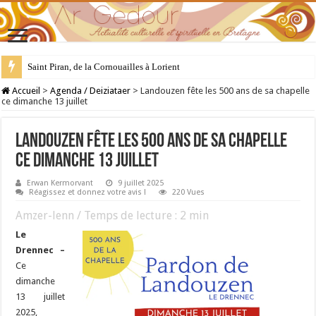
Saint Piran, de la Cornouailles à Lorient
28 juillet : Saint Samson de Dol, père de la Bretagne chrétienne
Accueil
>
Agenda / Deiziataer
>
Landouzen fête les 500 ans de sa chapelle
ce dimanche 13 juillet
Landouzen fête les 500 ans de sa chapelle
ce dimanche 13 juillet
Erwan Kermorvant
9 juillet 2025
Réagissez et donnez votre avis !
220 Vues
Amzer-lenn / Temps de lecture :
2
min
Le
Drennec –
Ce
dimanche
13 juillet
2025,