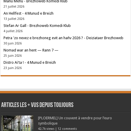
Manu Mehu - Brezhoweb Komedi Klub
21 juillet 2026
An Hellfest - 4 Munud e Breizh
13 juillet 2026
Stefan Ar Gall - Brezhoweb Komedi Klub
4 juillet 2026
Petra 'zo nevez e brezhoneg evit an hañv 2026 ? - Deiziataer Brezhoweb
30 juin 2026
Nomad war an hent — Rann 7 —
25 juin 2026
Distro Ai'ta ! - 4 Munud e Breizh
23 juin 2026
Articles les + vus depuis toujours
[PLOERMEL] Un couvent à vendre pour l’euro
symbolique
42.7k views
|
12 comments