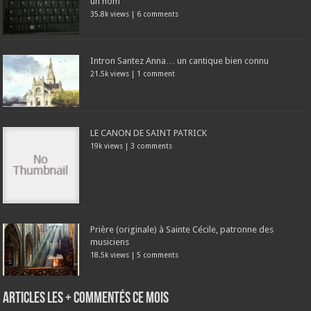
un nom
35.8k views
|
6 comments
Intron Santez Anna… un cantique bien connu
21.5k views
|
1 comment
LE CANON DE SAINT PATRICK
19k views
|
3 comments
Prière (originale) à Sainte Cécile, patronne des
musiciens
18.5k views
|
5 comments
Articles les + commentés ce mois