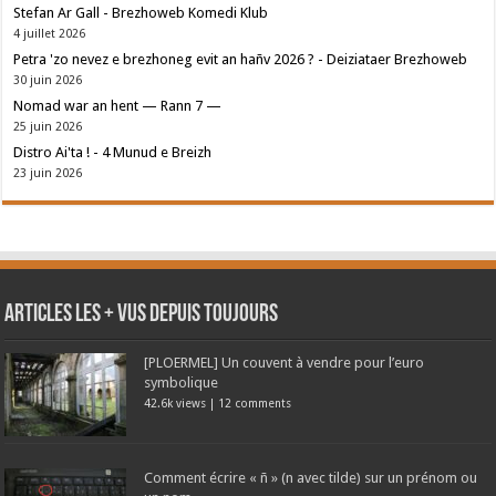
Stefan Ar Gall - Brezhoweb Komedi Klub
4 juillet 2026
Petra 'zo nevez e brezhoneg evit an hañv 2026 ? - Deiziataer Brezhoweb
30 juin 2026
Nomad war an hent — Rann 7 —
25 juin 2026
Distro Ai'ta ! - 4 Munud e Breizh
23 juin 2026
Articles les + vus depuis toujours
[PLOERMEL] Un couvent à vendre pour l’euro
symbolique
42.6k views
|
12 comments
Comment écrire « ñ » (n avec tilde) sur un prénom ou