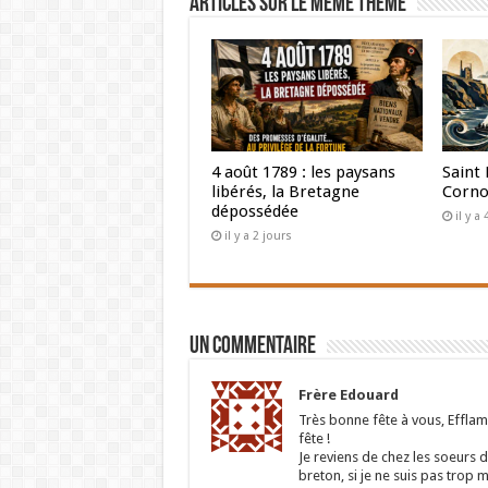
Articles sur le même thème
4 août 1789 : les paysans
Saint 
libérés, la Bretagne
Corno
dépossédée
il y a
il y a 2 jours
Un commentaire
Frère Edouard
Très bonne fête à vous, Efflam 
fête !
Je reviens de chez les soeurs d
breton, si je ne suis pas trop 