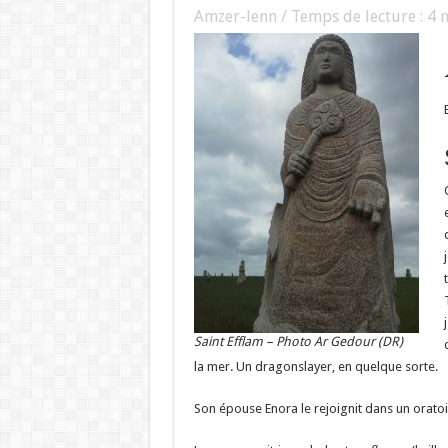
Amzer-lenn / Temps de lecture :
4
m
Saint Efflam – Photo Ar Gedour (DR)
la mer. Un dragonslayer, en quelque sorte.
Son épouse Enora le rejoignit dans un oratoire 