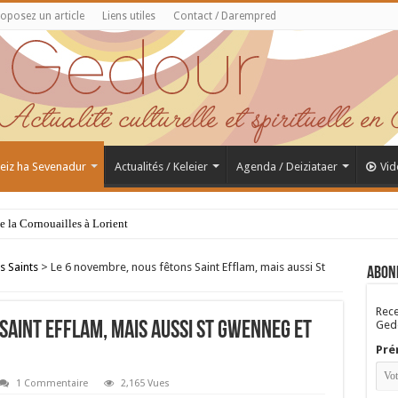
oposez un article
Liens utiles
Contact / Darempred
 Feiz ha Sevenadur
Actualités / Keleier
Agenda / Deiziataer
Vid
de la Cornouailles à Lorient
s Saints
>
Le 6 novembre, nous fêtons Saint Efflam, mais aussi St
Abon
Rece
Gedo
Saint Efflam, mais aussi St Gwenneg et
Pré
1 Commentaire
2,165 Vues