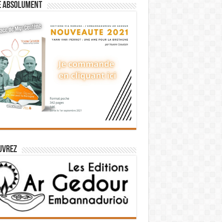
e absolument
uvrez