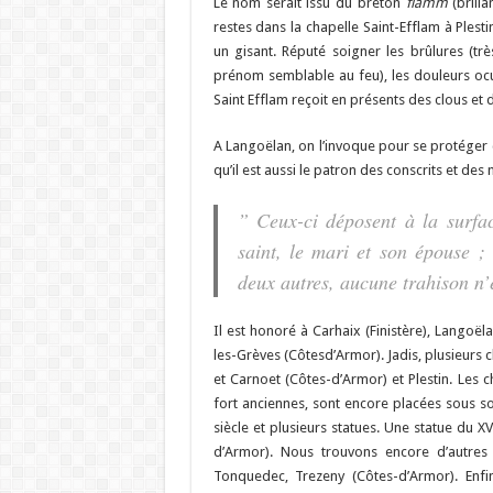
Le nom serait issu du breton
flamm
(brilla
restes dans la chapelle Saint-Efflam à Plestin
un gisant. Réputé soigner les brûlures (
prénom semblable au feu), les douleurs ocu
Saint Efflam reçoit en présents des clous et 
A Langoëlan, on l’invoque pour se protéger co
qu’il est aussi le patron des conscrits et des 
” Ceux-ci déposent à la surfac
saint, le mari et son épouse ;
deux autres, aucune trahison n’e
Il est honoré à Carhaix (Finistère), Langoël
les-Grèves (Côtesd’Armor). Jadis, plusieurs c
et Carnoet (Côtes-d’Armor) et Plestin. Les 
fort anciennes, sont encore placées sous so
siècle et plusieurs statues. Une statue du X
d’Armor). Nous trouvons encore d’autres s
Tonquedec, Trezeny (Côtes-d’Armor). Enfin