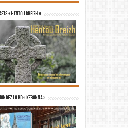
STS « Hentoù Breizh »
andez la BD « Keranna »