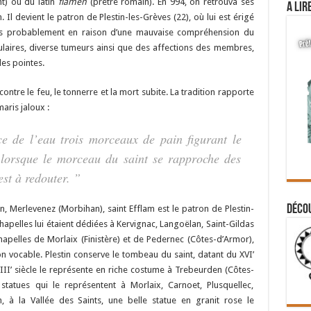
nt) ou du latin
flamen
(prêtre romain). En 994, on retrouva ses
A lir
. Il devient le patron de Plestin-les-Grèves (22), où lui est érigé
très probablement en raison d’une mauvaise compréhension du
laires, diverse tumeurs ainsi que des affections des membres,
des pointes.
ntre le feu, le tonnerre et la mort subite. La tradition rapporte
maris jaloux :
e de l’eau trois morceaux de pain figurant le
 lorsque le morceau du saint se rapproche des
st à redouter. ”
Déco
an, Merlevenez (Morbihan), saint Efflam est le patron de Plestin-
hapelles lui étaient dédiées à Kervignac, Langoëlan, Saint-Gildas
chapelles de Morlaix (Finistère) et de Pedernec (Côtes-d’Armor),
n vocable. Plestin conserve le tombeau du saint, datant du XVI’
VIII’ siècle le représente en riche costume à Trebeurden (Côtes-
tatues qui le représentent à Morlaix, Carnoet, Plusquellec,
, à la Vallée des Saints, une belle statue en granit rose le