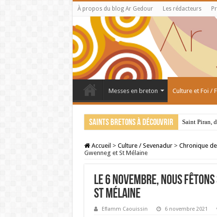
À propos du blog Ar Gedour
Les rédacteurs
Pr
Messes en breton
Culture et Foi /
Saints bretons à découvrir
Saint Piran, 
Accueil
>
Culture / Sevenadur
>
Chronique de
Gwenneg et St Mélaine
Le 6 novembre, nous fêtons 
St Mélaine
Eflamm Caouissin
6 novembre 2021