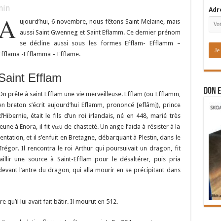
in
Adr
A
ujourd’hui, 6 novembre, nous fêtons Saint Melaine, mais
aussi Saint Gwenneg et Saint Eflamm. Ce dernier prénom
se décline aussi sous les formes Efflam- Efflamm –
Efflama -Efflamma – Efflame.
Saint Efflam
DON E
On prête à saint Efflam une vie merveilleuse. Efflam (ou Efflamm,
en breton s’écrit aujourd’hui Eflamm, prononcé [eflâm]), prince
d’Hibernie, était le fils d’un roi irlandais, né en 448, marié très
jeune à Enora, il fit vœu de chasteté. Un ange l’aida à résister à la
tentation, et il s’enfuit en Bretagne, débarquant à Plestin, dans le
Trégor. Il rencontra le roi Arthur qui poursuivait un dragon, fit
jaillir une source à Saint-Efflam pour le désaltérer, puis pria
devant l’antre du dragon, qui alla mourir en se précipitant dans
qu’il lui avait fait bâtir. Il mourut en 512.