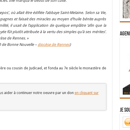
les. Elle marqua le début de son culte.
epos’, où allait être édifiée l’abbaye Saint-Melaine. Selon sa Vie,
 campagnes et faisait des miracles au moyen d’huile bénite auprès
lité, il usait de l’application de quelque emplâtre ‘afin que la
ée fût plutôt attribuée à la vertu des simples qu’à ses mérites’.
Agend
cèse de Rennes. »
ND de Bonne Nouvelle –
diocèse de Rennes
)
ère ou cousin de Judicael, et fonda au 7e siècle le monastère de
s aider à continuer notre oeuvre par un don
en cliquant sur
Je so