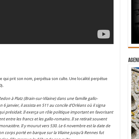
Agend
ne qui prit son nom, perpétua son culte. Une localité perpétue
).
edon à Platz (Brain-sur-Vilaine) dans une famille gallo-
 janvier, il assista en 511 au concile d’Orléans où il signa
i présidait. Il exerça un rôle politique important en favorisant
 entre les francs et les gallo-romains. Il se retirait souvent
 monastère. Il y mourut vers 530. Le 6 novembre est la date de
son corps porté en barque sur la Vilaine jusqu’à Rennes fut