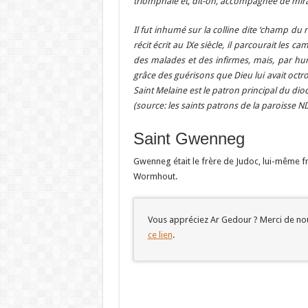
triomphale et, dit-on, accompagnée de mirac
Il fut inhumé sur la colline dite ‘champ du r
récit écrit au IXe siècle, il parcourait les
des malades et des infirmes, mais, par humi
grâce des guérisons que Dieu lui avait octroy
Saint Melaine est le patron principal du dio
(source: les saints patrons de la paroisse 
Saint Gwenneg
Gwenneg était le frère de Judoc, lui-même fr
Wormhout.
Vous appréciez Ar Gedour ? Merci de nou
ce lien
.