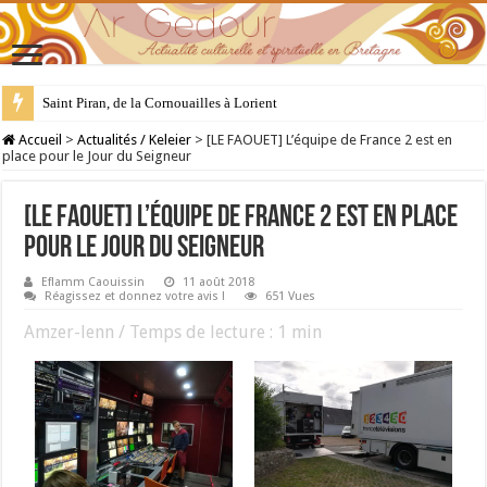
Saint Piran, de la Cornouailles à Lorient
28 juillet : Saint Samson de Dol, père de la Bretagne chrétienne
Accueil
>
Actualités / Keleier
>
[LE FAOUET] L’équipe de France 2 est en
place pour le Jour du Seigneur
[LE FAOUET] L’équipe de France 2 est en place
pour le Jour du Seigneur
Eflamm Caouissin
11 août 2018
Réagissez et donnez votre avis !
651 Vues
Amzer-lenn / Temps de lecture :
1
min