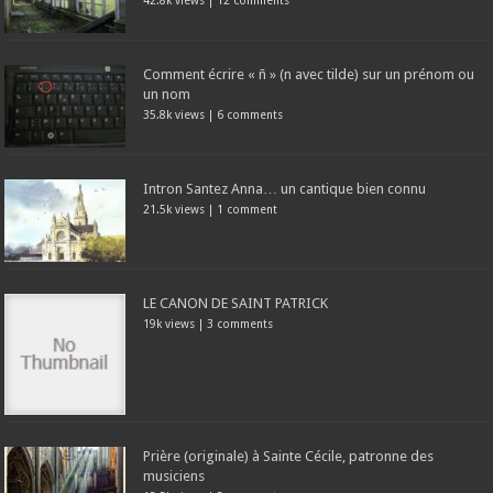
42.8k views
|
12 comments
Comment écrire « ñ » (n avec tilde) sur un prénom ou
un nom
35.8k views
|
6 comments
Intron Santez Anna… un cantique bien connu
21.5k views
|
1 comment
LE CANON DE SAINT PATRICK
19k views
|
3 comments
Prière (originale) à Sainte Cécile, patronne des
musiciens