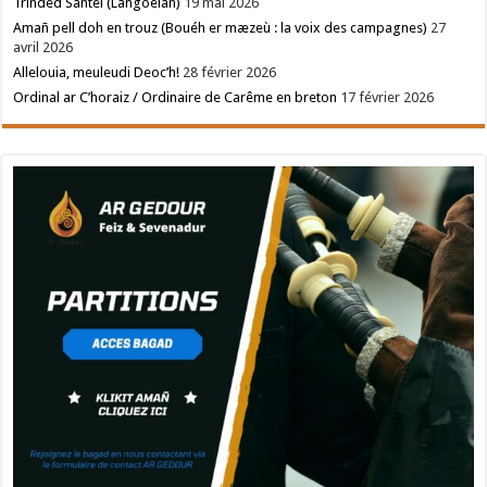
Trinded Santel (Langoëlan)
19 mai 2026
Amañ pell doh en trouz (Bouéh er mæzeù : la voix des campagnes)
27
avril 2026
Allelouia, meuleudi Deoc’h!
28 février 2026
Ordinal ar C’horaiz / Ordinaire de Carême en breton
17 février 2026