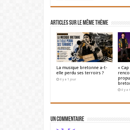
Articles sur le même thème
La musique bretonne a-t-
« Cap
elle perdu ses terroirs ?
renco
propul
il y a 1 jour
breto
il y a
Un commentaire