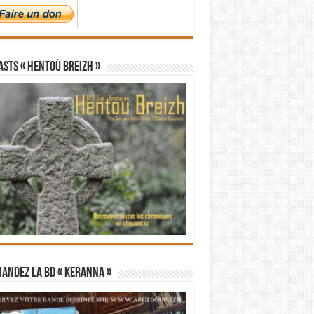
STS « Hentoù Breizh »
andez la BD « Keranna »