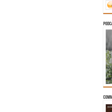
PODCA
Comm