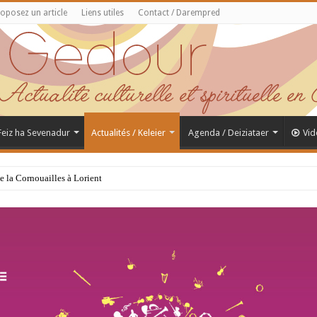
oposez un article
Liens utiles
Contact / Darempred
 Feiz ha Sevenadur
Actualités / Keleier
Agenda / Deiziataer
Vid
de la Cornouailles à Lorient