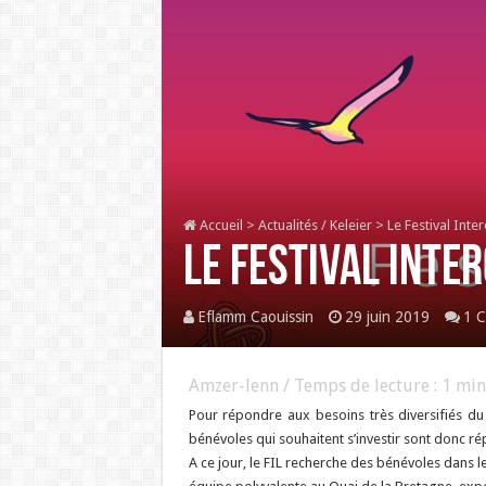
Accueil
>
Actualités / Keleier
>
Le Festival Inte
Le Festival Inte
Eflamm Caouissin
29 juin 2019
1 C
Amzer-lenn / Temps de lecture :
1
min
Pour répondre aux besoins très diversifiés du F
bénévoles qui souhaitent s’investir sont donc ré
A ce jour, le FIL recherche des bénévoles dans les