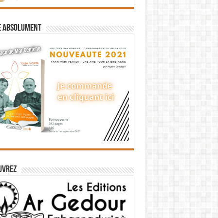
e absolument
uvrez