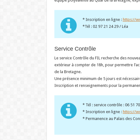
équipe polyvalente au Quai de la Bretagne, exp
* Inscription en ligne :
https://w
*Tél : 02 97 21 24 29 / Léa
Service Contrôle
Le service Contrôle du FIL recherche des nouve
extérieur à compter de 18h, pour permettre l’acc
de la Bretagne.
Une présence minimum de 5 jours est nécessair
Inscription et renseignements pour la permanen
* Tél : service contrôle : 06 51 7
* Inscription en ligne :
https://w
* Permanence au Palais des Congr