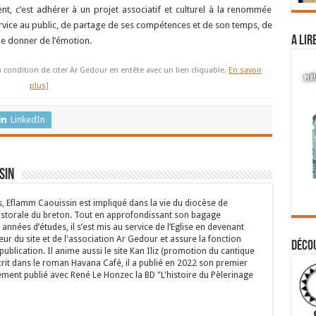
ent, c’est adhérer à un projet associatif et culturel à la renommée
 service au public, de partage de ses compétences et de son temps, de
A lir
 de donner de l’émotion.
à condition de citer Ar Gedour en entête avec un lien cliquable.
En savoir
plus
]
LinkedIn
sin
s, Eflamm Caouissin est impliqué dans la vie du diocèse de
astorale du breton. Tout en approfondissant son bagage
années d’études, il s’est mis au service de l’Eglise en devenant
eur du site et de l'association Ar Gedour et assure la fonction
Déco
ublication. Il anime aussi le site Kan Iliz (promotion du cantique
crit dans le roman Havana Café, il a publié en 2022 son premier
ent publié avec René Le Honzec la BD "L'histoire du Pèlerinage