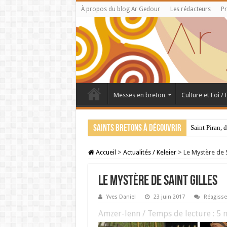
À propos du blog Ar Gedour
Les rédacteurs
Pr
Messes en breton
Culture et Foi /
Saints bretons à découvrir
Saint Piran, 
Accueil
>
Actualités / Keleier
>
Le Mystère de S
Le Mystère de Saint Gilles
Yves Daniel
23 juin 2017
Réagisse
Amzer-lenn / Temps de lecture :
5
m