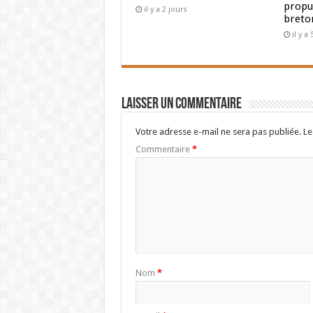
propul
il y a 2 jours
breto
il y a
Laisser un commentaire
Votre adresse e-mail ne sera pas publiée.
Le
Commentaire
*
Nom
*