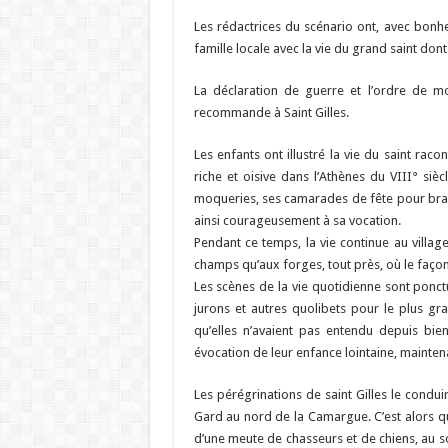
Les rédactrices du scénario ont, avec bonh
famille locale avec la vie du grand saint dont
La déclaration de guerre et l’ordre de mo
recommande à Saint Gilles.
Les enfants ont illustré la vie du saint raco
riche et oisive dans l’Athènes du VIII° siècl
moqueries, ses camarades de fête pour brave
ainsi courageusement à sa vocation.
Pendant ce temps, la vie continue au villa
champs qu’aux forges, tout près, où le faço
Les scènes de la vie quotidienne sont ponct
jurons et autres quolibets pour le plus g
qu’elles n’avaient pas entendu depuis bie
évocation de leur enfance lointaine, mainten
Les pérégrinations de saint Gilles le condui
Gard au nord de la Camargue. C’est alors que 
d’une meute de chasseurs et de chiens, au s