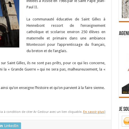
initiées à Assise en 1986 par le Saint Pape Jean-
Paul II.
La communauté éducative de Saint Gilles à
Hennebont ressort de l’enseignement
catholique et scolarise environ 250 élèves en
Agend
maternelle et primaire dans une ambiance
Montessori pour l’apprentissage du français,
du breton et de l’anglais.
 sur Saint Gilles, ils ne sont pas prêts, pour ce qui les concerne,
er ni la « Grande Guerre » qui ne sera pas, malheureusement, la «
ainsi qu’on enseigne l’histoire et qu’on parvient à la faire sienne.
Je so
ia à condition de citer Ar Gedour avec un lien cliquable.
En savoir plus
]
LinkedIn