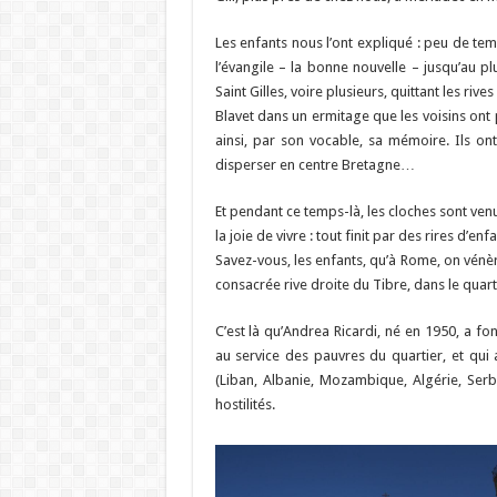
Les enfants nous l’ont expliqué : peu de temp
l’évangile – la bonne nouvelle – jusqu’au pl
Saint Gilles, voire plusieurs, quittant les ri
Blavet dans un ermitage que les voisins ont
ainsi, par son vocable, sa mémoire. Ils on
disperser en centre Bretagne…
Et pendant ce temps-là, les cloches sont venu
la joie de vivre : tout finit par des rires d’e
Savez-vous, les enfants, qu’à Rome, on vénère
consacrée rive droite du Tibre, dans le quart
C’est là qu’Andrea Ricardi, né en 1950, a 
au service des pauvres du quartier, et qui
(Liban, Albanie, Mozambique, Algérie, Serb
hostilités.