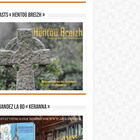
STS « Hentoù Breizh »
andez la BD « Keranna »