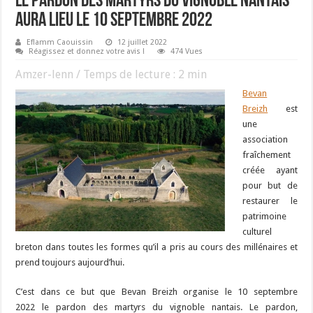
Le pardon des martyrs du vignoble nantais
aura lieu le 10 septembre 2022
Eflamm Caouissin
12 juillet 2022
Réagissez et donnez votre avis !
474 Vues
Amzer-lenn / Temps de lecture :
2
min
Bevan
Breizh
est
une
association
fraîchement
créée ayant
pour but de
restaurer le
patrimoine
culturel
breton dans toutes les formes qu’il a pris au cours des millénaires et
prend toujours aujourd’hui.
C’est dans ce but que Bevan Breizh organise le 10 septembre
2022 le pardon des martyrs du vignoble nantais. Le pardon,