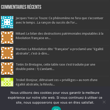
Commentaires récents
Jacques Yves Le Touze: Ce phénomène ne fera que s’accentuer
avec le temps . La rançon du succès de l’or...
Mikael: Le bilan des destructions patrimoniales imputables à la
Révolution française en...
Martien: La Révolution dite ''française" a proclamé une "égalité
abstraite", c’est-à-dire...
Tintin: En Bretagne, cette table rase s’est traduite par une
double peine : 1) L’anéanti...
Triskel: Bonjour, détruisant ces « privilèges » au nom d’une
égalité abstraite, la Révolu...
Nous utilisons des cookies pour vous garantir la meilleure
expérience sur notre site web. Si vous continuez à utiliser ce
site, nous supposerons que vous en êtes satisfait.
Ne manquez pas la nouveauté de Bernard Rio "LA REVOLUTION DES
OK