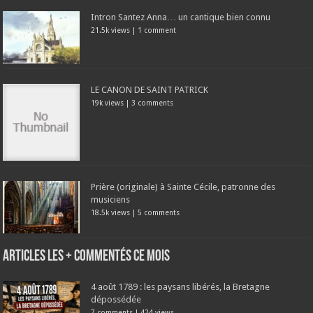
Intron Santez Anna… un cantique bien connu
21.5k views
|
1 comment
LE CANON DE SAINT PATRICK
19k views
|
3 comments
Prière (originale) à Sainte Cécile, patronne des
musiciens
18.5k views
|
5 comments
Articles les + commentés ce mois
4 août 1789 : les paysans libérés, la Bretagne
dépossédée
7 comments
|
424 views