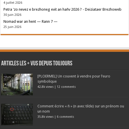
4 juillet 2026
Petra 'zo nevez e brezhoneg evit an hañv 2026 ? - Deiziataer Brezhoweb
30 juin 2026
Nomad war an hent — Rann 7 —
25 juin 2026
Articles les + vus depuis toujours
[PLOERMEL] Un couvent à vendre pour l’euro
symbolique
42.8k views
|
12 comments
Comment écrire « ñ » (n avec tilde) sur un prénom ou
un nom
35.8k views
|
6 comments