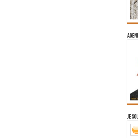
Agend
Je so