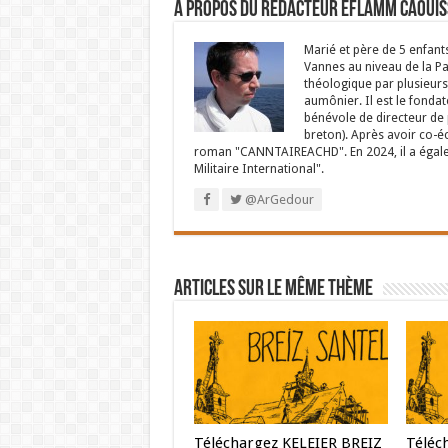
À propos du rédacteur Eflamm Caouis
Marié et père de 5 enfant
Vannes au niveau de la P
théologique par plusieurs 
aumônier. Il est le fondat
bénévole de directeur de p
breton). Après avoir co-é
roman "CANNTAIREACHD". En 2024, il a égalem
Militaire International".
@ArGedour
Articles sur le même thème
Téléchargez KELEIER BREIZ
Téléc