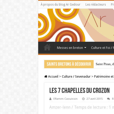
À propos du blog Ar Gedour
Les rédacteurs
Pr
Messes en breton
Culture et Foi /
Saints bretons à découvrir
Saint Piran, 
Accueil
>
Culture / Sevenadur
>
Patrimoine et
LES 7 CHAPELLES DU CROZON
Eflamm Caouissin
27 avril 2015
R
Amzer-lenn / Temps de lecture :
1
m