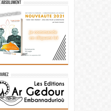
e absolument
uvrez