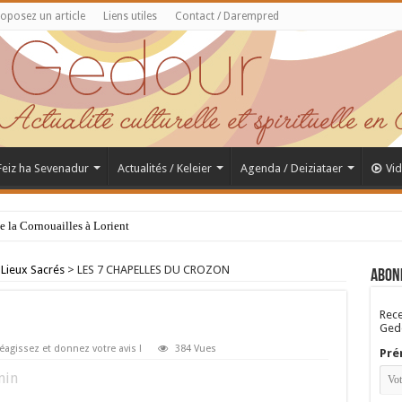
oposez un article
Liens utiles
Contact / Darempred
 Feiz ha Sevenadur
Actualités / Keleier
Agenda / Deiziataer
Vi
de la Cornouailles à Lorient
 Lieux Sacrés
>
LES 7 CHAPELLES DU CROZON
Abon
Rece
Gedo
éagissez et donnez votre avis !
384 Vues
Pré
in