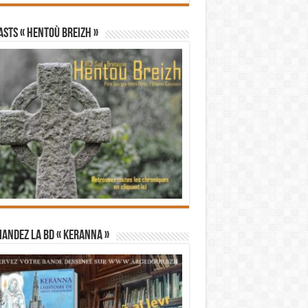
STS « Hentoù Breizh »
andez la BD « Keranna »