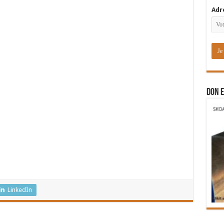
Adr
DON E
LinkedIn