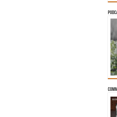
PODCA
Comm