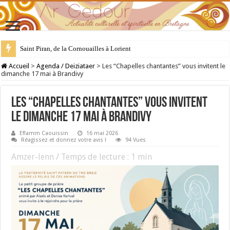
28 juillet : Saint Samson de Dol, père de la Bretagne chrétienne
Accueil
>
Agenda / Deiziataer
>
Les “Chapelles chantantes” vous invitent le
dimanche 17 mai à Brandivy
Les “Chapelles chantantes” vous invitent
le dimanche 17 mai à Brandivy
Eflamm Caouissin
16 mai 2026
Réagissez et donnez votre avis !
94 Vues
Amzer-lenn / Temps de lecture :
1
min