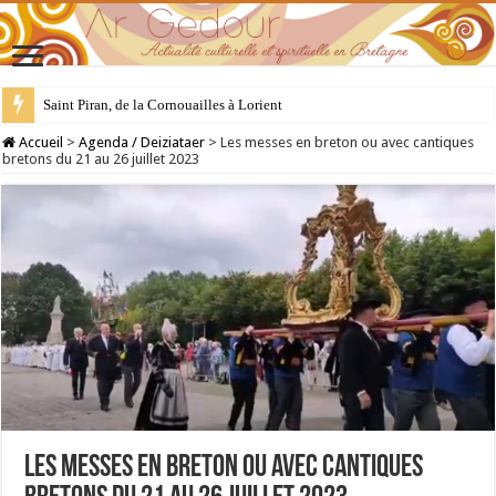
Saint Piran, de la Cornouailles à Lorient
28 juillet : Saint Samson de Dol, père de la Bretagne chrétienne
Accueil
>
Agenda / Deiziataer
>
Les messes en breton ou avec cantiques
bretons du 21 au 26 juillet 2023
Les messes en breton ou avec cantiques