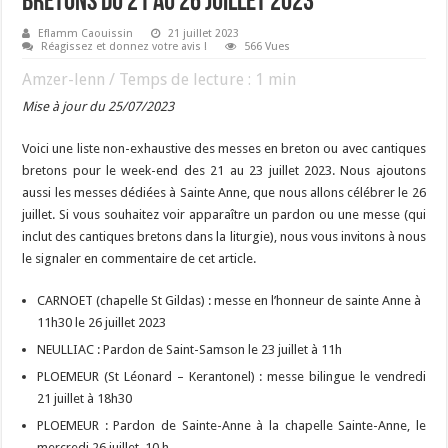
bretons du 21 au 26 juillet 2023
Eflamm Caouissin
21 juillet 2023
Réagissez et donnez votre avis !
566 Vues
Amzer-lenn / Temps de lecture :
1
min
Mise à jour du 25/07/2023
Voici une liste non-exhaustive des messes en breton ou avec cantiques
bretons pour le week-end des 21 au 23 juillet 2023. Nous ajoutons
aussi les messes dédiées à Sainte Anne, que nous allons célébrer le 26
juillet. Si vous souhaitez voir apparaître un pardon ou une messe (qui
inclut des cantiques bretons dans la liturgie), nous vous invitons à nous
le signaler en commentaire de cet article.
CARNOET (chapelle St Gildas) : messe en l’honneur de sainte Anne à
11h30 le 26 juillet 2023
NEULLIAC : Pardon de Saint-Samson le 23 juillet à 11h
PLOEMEUR (St Léonard – Kerantonel) : messe bilingue le vendredi
21 juillet à 18h30
PLOEMEUR : Pardon de Sainte-Anne à la chapelle Sainte-Anne, le
mercredi 26 juillet, 10 h