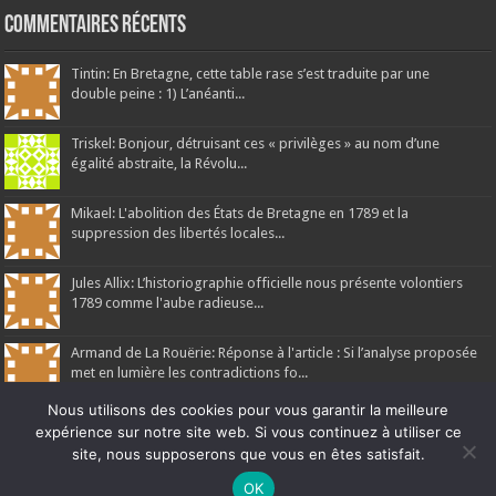
Commentaires récents
Tintin: En Bretagne, cette table rase s’est traduite par une
double peine : 1) L’anéanti...
Triskel: Bonjour, détruisant ces « privilèges » au nom d’une
égalité abstraite, la Révolu...
Mikael: L'abolition des États de Bretagne en 1789 et la
suppression des libertés locales...
Jules Allix: L’historiographie officielle nous présente volontiers
1789 comme l'aube radieuse...
Armand de La Rouërie: Réponse à l'article : Si l’analyse proposée
met en lumière les contradictions fo...
Nous utilisons des cookies pour vous garantir la meilleure
expérience sur notre site web. Si vous continuez à utiliser ce
site, nous supposerons que vous en êtes satisfait.
Ne manquez pas la nouveauté de Bernard Rio "LA REVOLUTION DES
OK
Ar Gedour 2026, tous droits réservés