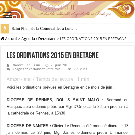
Saint Piran, de la Cornouailles à Lorient
28 juillet : Saint Samson de Dol, père de la Bretagne chrétienne
Accueil
>
Agenda / Deiziataer
>
LES ORDINATIONS 2015 EN BRETAGNE
LES ORDINATIONS 2015 EN BRETAGNE
Eflamm Caouissin
20 juin 2015
Réagissez et donnez votre avis !
295 Vues
Amzer-lenn / Temps de lecture :
1
min
Voici les ordinations prévues en Bretagne en ce mois de juin :
DIOCESE DE RENNES, DOL & SAINT MALO :
Bertrand du
Rusquec sera ordonné prêtre par Mgr D’Ornellas le 28 juin prochain à
la cathédrale de Rennes, à 15h30
DIOCESE DE NANTES :
Olivier Le Rendu a été ordonné diacre le 13
juin dernier. Le 28 juin, Mgr James ordonnera prêtre Emmanuel