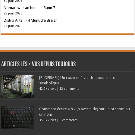
30 juin 2026
Nomad war an hent — Rann 7 —
25 juin 2026
Distro Ai'ta ! - 4 Munud e Breizh
23 juin 2026
Articles les + vus depuis toujours
[PLOERMEL] Un couvent à vendre pour l’euro
symbolique
42.7k views
|
12 comments
Comment écrire « ñ » (n avec tilde) sur un prénom ou
un nom
35.8k views
|
6 comments