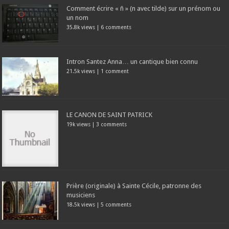
Comment écrire « ñ » (n avec tilde) sur un prénom ou
un nom
35.8k views
|
6 comments
Intron Santez Anna… un cantique bien connu
21.5k views
|
1 comment
LE CANON DE SAINT PATRICK
19k views
|
3 comments
Prière (originale) à Sainte Cécile, patronne des
musiciens
18.5k views
|
5 comments