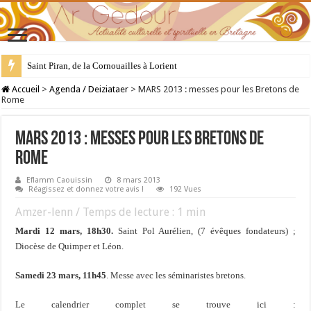
Saint Piran, de la Cornouailles à Lorient
28 juillet : Saint Samson de Dol, père de la Bretagne chrétienne
Accueil
>
Agenda / Deiziataer
>
MARS 2013 : messes pour les Bretons de
Rome
MARS 2013 : messes pour les Bretons de
Rome
Eflamm Caouissin
8 mars 2013
Réagissez et donnez votre avis !
192 Vues
Amzer-lenn / Temps de lecture :
1
min
Mardi 12 mars, 18h30.
Saint Pol Aurélien, (7 évêques fondateurs) ;
Diocèse de Quimper et Léon.
Samedi 23 mars, 11h45
. Messe avec les séminaristes bretons.
Le calendrier complet se trouve ici :