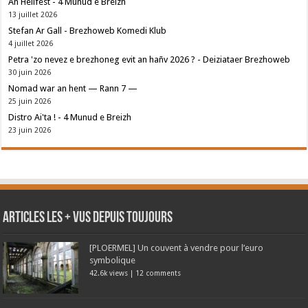
An Hellfest - 4 Munud e Breizh
13 juillet 2026
Stefan Ar Gall - Brezhoweb Komedi Klub
4 juillet 2026
Petra 'zo nevez e brezhoneg evit an hañv 2026 ? - Deiziataer Brezhoweb
30 juin 2026
Nomad war an hent — Rann 7 —
25 juin 2026
Distro Ai'ta ! - 4 Munud e Breizh
23 juin 2026
Articles les + vus depuis toujours
[PLOERMEL] Un couvent à vendre pour l’euro
symbolique
42.6k views
|
12 comments