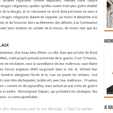
 seraient regardées comme déplacées, relevant d’une culture
mages religieuses, quelles qu’elles soient n’ont plus guère d’utilité
s de la liturgie, et se retrouvent en stock dont personne ne veux à
images religieuses étaient de rappeler, au moins le dimanche à la
unt, et de l’associer alors au Memento des défunts, à la Communion
evant leurs tombes en sortant de la messe, du moins tant que les
Agend
LAIX
 lumineux, d’un beau bleu d’hiver. La ville, bien que proche de Brest
iés, a été jusqu’à présent préservée de la guerre. Il est 15 heures,
ont en récréation, sous la surveillance de leur maîtresse, sœur Marie
es Forces anglaises (RAF) surgissent dans le ciel, et lâchent leur
bombes atteignent l’école et la cour où jouent les enfants, c’est
 vont être déchiquetés, brûlés vifs avec leur maîtresse ; 19 autres
re » comme on dit aujourd’hui, mais surtout un vrai crime de guerre
e à rendre. Monseigneur Duparc, qui présidera les obsèques des
nce ce crime injustifiable :
Je so
e des Innocents par le roi Hérode, c’était la même