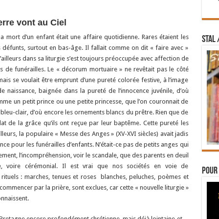
rre vont au Ciel
 la mort d’un enfant était une affaire quotidienne. Rares étaient les
STAL 
s défunts, surtout en bas-âge. Il fallait comme on dit « faire avec »
 d’ailleurs dans sa liturgie s’est toujours préoccupée avec affection de
pas de funérailles. Le « décorum mortuaire » ne revêtait pas le côté
mais se voulait être emprunt d’une pureté colorée festive, à l’image
 naissance, baignée dans la pureté de l’innocence juvénile, d’où
comme un petit prince ou une petite princesse, que l’on couronnait de
u bleu-clair, d’où encore les ornements blancs du prêtre. Rien que de
clat de la grâce qu’ils ont reçue par leur baptême. Cette pureté les
leurs, la populaire « Messe des Anges » (XV-XVI siècles) avait jadis
e pour les funérailles d’enfants. N’était-ce pas de petits anges qui
nement, l’incompréhension, voir le scandale, que des parents en deuil
re, voire cérémonial. Il est vrai que nos sociétés en voie de
Pour 
 rituels : marches, tenues et roses blanches, peluches, poèmes et
ommencer par la prière, sont exclues, car cette « nouvelle liturgie »
onnaissent.
Bretagne encore profondément chrétienne, mais déjà lointaine et…