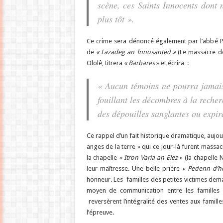
scène, ces Saints Innocents dont 
plus tôt ».
Ce crime sera dénoncé également par l’abbé Per
de
« Lazadeg an Innosanted »
(Le massacre des
Ololê, titrera
« Barbares
» et écrira :
« Aucun témoins ne pourra jamais
fouillant les décombres à la recher
des dépouilles sanglantes ou expir
Ce rappel d’un fait historique dramatique, aujou
anges de la terre » qui ce jour-là furent massac
la chapelle
« Itron Varia an Elez
» (la chapelle 
leur maîtresse. Une belle prière
« Pedenn d’h
honneur. Les familles des petites victimes dem
moyen de communication entre les familles 
reversèrent l’intégralité des ventes aux famill
l’épreuve.