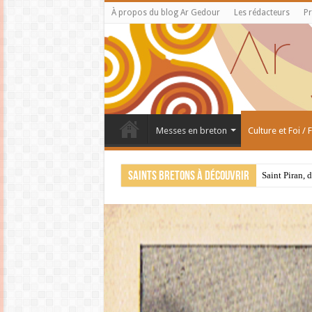
À propos du blog Ar Gedour
Les rédacteurs
Pr
Messes en breton
Culture et Foi /
Saints bretons à découvrir
Saint Piran, 