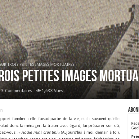
SUR TROIS PETITES IMAGES MORTUAIRES
ROIS PETITES IMAGES MORTUA
3 Commentaires
1,638 Vues
Abon
n
ort familier : elle faisait partie de la vie, et ils savaient qu’elle
Rece
 valait donc la ménager, la traiter avec égard, lui préparer son dû,
Gedo
ndez-vous :
« Hodie mihi, cras tibi »
(Aujourd’hui à moi, demain à toi),
Pré