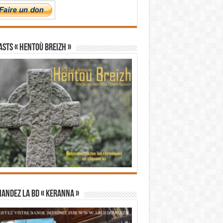
STS « Hentoù Breizh »
andez la BD « Keranna »