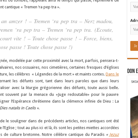
suaires ou tombes, rappelant ainsi le temps qui passe, l’éphémère de
nt cantique « Tremen ‘ra pep tra ».
d an amzer ! – Tremen ‘ra pep tra – Nerz madou,
Adr
remen ‘ra pep tra – Tremen ‘ra pep tra.
(Ecoute,
court vite ! – Toute chose passe ! – Force, biens,
hose passe ! Toute chose passe !)
gnée, modelée par cette proximité avec la mort, parfois, pensera-t-
lvaires, nos ossuaires, nos cimetières, certaines fresques d’églises
DON E
ature, les célèbres « Légendes de la mort » et maints contes.
Dans le
ernant les défunts sont, tant dans leurs paroles que dans leurs
liser avec la liturgie grégorienne des défunts, toute aussi belle.
ent souvent par la menace du «Juge redoutable» pour le pauvre
gner l’Espérance chrétienne dans la clémence infinie de Dieu : La
Dies natalis in Caelis »
.
e le souligner dans de précédents articles, nos cantiques ont été
 l’Eglise ; tout au plus ici et là, ils sont les petites miettes accordées
 de culture bretonne. Notre célèbre cantique du Paradis
«
Jezuz