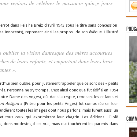
nous venions de célébrer le massacre quinze jours
rot dans Feiz ha Breiz d’avril 1943 sous le titre sans concession
PODCA
 Innocents), reprenant ainsi les propos de son évêque. L’illustré
 oublier la vision dantesque des mères accourues
ches de leurs enfants, et emportant dans leurs bras
antes ».
rd’hui bien oublié, pour justement rappeler que ce sont des « petits
rés. Personne ne s’y trompa. C’est ainsi donc que fut édifié en 1954
Notre-Dame des Anges), où, dans la crypte, reposent les enfants et
on Aeligou
» (Prière pour les petits Anges) fut composée en leur
andèrent toutes les images dont nous parlons, mais furent aussi un
et tous ceux qui exprimèrent leur chagrin. Les éditions Ololê
Comm
es, dons modestes, il est vrai, mais qui touchèrent les parents dans