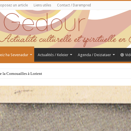
oposez un article
Liens utiles
Contact / Darempred
 Feiz ha Sevenadur
Actualités / Keleier
Agenda / Deiziataer
Vid
de la Cornouailles à Lorient