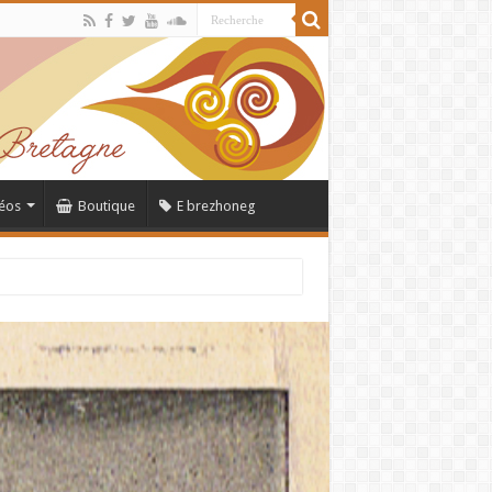
éos
Boutique
E brezhoneg