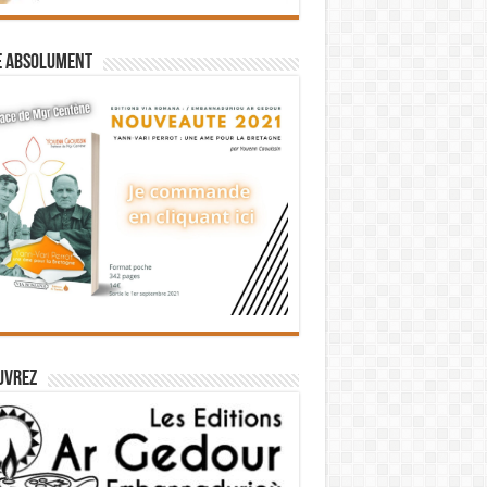
e absolument
uvrez