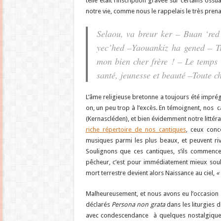
telle était l’inscription gravée sur certains os
notre vie, comme nous le rappelais le très prena
Selaou, va breur ker – Buan ‘re
yec’hed –Yaouankiz ha gened – T
mon bien cher frère ! – Le temps 
santé, jeunesse et beauté –Toute c
L’âme religieuse bretonne a toujours été impré
on, un peu trop à l’excès. En témoignent, nos ca
(Kernascléden), et bien évidemment notre littér
riche répertoire de nos cantiques
, ceux conc
musiques parmi les plus beaux, et peuvent riva
Soulignons que ces cantiques, s’ils commenc
pêcheur, c’est pour immédiatement mieux souli
mort terrestre devient alors Naissance au ciel,
« 
Malheureusement, et nous avons eu l’occasion d
déclarés
Persona non grata
dans les liturgies de
avec condescendance à quelques nostalgiques