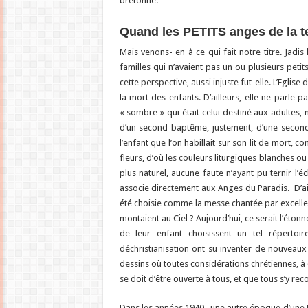
bretonne.
Quand les PETITS anges de la te
Mais venons- en à ce qui fait notre titre. Jadis
familles qui n’avaient pas un ou plusieurs petit
cette perspective, aussi injuste fut-elle. L’Eglise
la mort des enfants. D’ailleurs, elle ne parle 
« sombre » qui était celui destiné aux adultes, 
d’un second baptême, justement, d’une seconde
l’enfant que l’on habillait sur son lit de mort, 
fleurs, d’où les couleurs liturgiques blanches o
plus naturel, aucune faute n’ayant pu ternir l’é
associe directement aux Anges du Paradis. D’ail
été choisie comme la messe chantée par excellenc
montaient au Ciel ? Aujourd’hui, ce serait l’éton
de leur enfant choisissent un tel répertoi
déchristianisation ont su inventer de nouveaux
dessins où toutes considérations chrétiennes, à c
se doit d’être ouverte à tous, et que tous s’y rec
Dans les années 1940, une autre époque d’une 