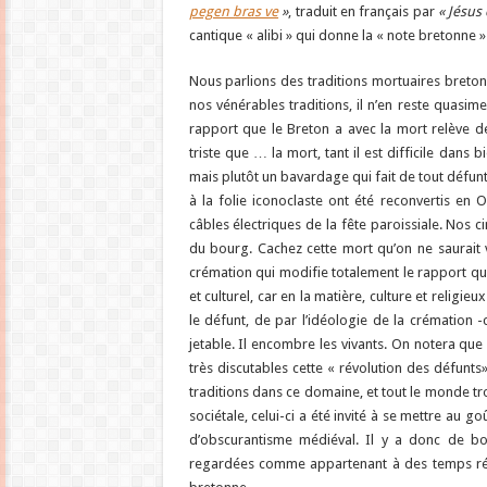
pegen bras ve
»
, traduit en français par
« Jésus
cantique « alibi » qui donne la « note bretonne 
Nous parlions des traditions mortuaires bretonn
nos vénérables traditions, il n’en reste quasime
rapport que le Breton a avec la mort relève de
triste que … la mort, tant il est difficile dans
mais plutôt un bavardage qui fait de tout défunt
à la folie iconoclaste ont été reconvertis en 
câbles électriques de la fête paroissiale. Nos c
du bourg. Cachez cette mort qu’on ne saurait vo
crémation qui modifie totalement le rapport que
et culturel, car en la matière, culture et religi
le défunt, de par l’idéologie de la crémation 
jetable. Il encombre les vivants. On notera que 
très discutables cette « révolution des défunts
traditions dans ce domaine, et tout le monde tr
sociétale, celui-ci a été invité à se mettre au 
d’obscurantisme médiéval. Il y a donc de bon
regardées comme appartenant à des temps révol