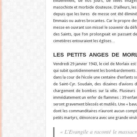
Evidemment, de nos jours, de telles images
masochiste et morbide douteuse. D’ailleurs, les i
depuis que les livres de messe ont été éliminé
Emmaüs ou autres brocantes. Car le propre des 
messe en ouvrant son missel le souvenir du déf
des Saints, que l’on prolongeait en passant d
cimetières entouraient les églises…
LES PETITS ANGES DE MOR
Vendredi 29 janvier 1943, le ciel de Morlaix est
qui subit quotidiennement les bombardements All
dans la cour de l’école une centaine d’enfants s
de Saint-Cyr. Soudain, des dizaines d’avions d
chargement de bombes sur la ville. Plusieurs 
immédiatement un enfer de flammes : 39 enfants
seront gravement blessés et mutilés. Une « bavu
dont les commanditaires n’auront aucun compt
petits martyrs, dénoncera avec une grande virule
« L’Evangile a raconté le massacr