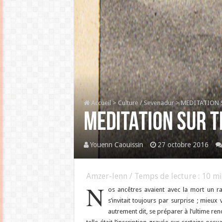
Accueil
>
Culture / Sevenadur
>
MEDITATION 
MEDITATION SUR T
Youenn Caouissin
27 octobre 2016
Amzer-lenn / Temps de lecture :
10
mi
N
os ancêtres avaient avec la mort un rapp
s’invitait toujours par surprise ; mieux
autrement dit, se préparer à l’ultime re