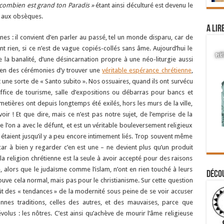
 combien est grand ton Paradis »
étant ainsi déculturé est devenu le
» aux obsèques.
A lir
es : il convient d’en parler au passé, tel un monde disparu, car de
nt rien, si ce n’est de vague copiés-collés sans âme. Aujourd’hui le
 la banalité, d’une désincarnation propre à une néo-liturgie aussi
 bien des cérémonies d’y trouver une
véritable espérance chrétienne
,
 une sorte de « Santo subito ». Nos ossuaires, quand ils ont survécu
Office de tourisme, salle d’expositions ou débarras pour bancs et
imetières ont depuis longtemps été exilés, hors les murs de la ville,
ir ! Et que dire, mais ce n’est pas notre sujet, de l’emprise de la
 l’on a avec le défunt, et est un véritable bouleversement religieux
eux étaient jusqu’il y a peu encore intimement liés. Trop souvent même
-car à bien y regarder c’en est une – ne devient plus qu’un produit
la religion chrétienne est la seule à avoir accepté pour des raisons
», alors que le judaïsme comme l’islam, n’ont en rien touché à leurs
Déco
ouve cela normal, mais pas pour le christianisme. Sur cette question
goût des « tendances » de la modernité sous peine de se voir accuser
nes traditions, celles des autres, et des mauvaises, parce que
us : les nôtres. C’est ainsi qu’achève de mourir l’âme religieuse