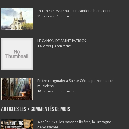
Intron Santez Anna… un cantique bien connu
21.5k views
|
1 comment
LE CANON DE SAINT PATRICK
19k views
|
3 comments
Prière (originale) à Sainte Cécile, patronne des
musiciens
18.5k views
|
5 comments
Articles les + commentés ce mois
4 août 1789 : les paysans libérés, la Bretagne
dépossédée