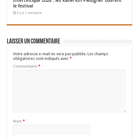
Interceltique 2026 : les Kanerion Pleuigner ouvrent
le festival
il y a 1 semaine
Laisser un commentaire
Votre adresse e-mail ne sera pas publiée.
Les champs
obligatoires sont indiqués avec
*
Commentaire
*
Nom
*