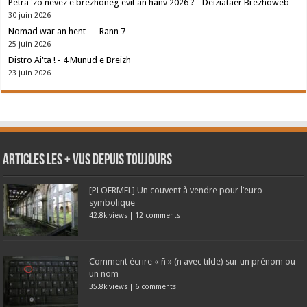
Petra 'zo nevez e brezhoneg evit an hañv 2026 ? - Deiziataer Brezhoweb
30 juin 2026
Nomad war an hent — Rann 7 —
25 juin 2026
Distro Ai'ta ! - 4 Munud e Breizh
23 juin 2026
Articles les + vus depuis toujours
[PLOERMEL] Un couvent à vendre pour l’euro
symbolique
42.8k views
|
12 comments
Comment écrire « ñ » (n avec tilde) sur un prénom ou
un nom
35.8k views
|
6 comments