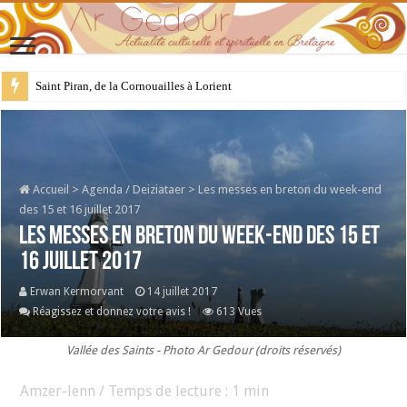
Saint Piran, de la Cornouailles à Lorient
28 juillet : Saint Samson de Dol, père de la Bretagne chrétienne
Accueil
>
Agenda / Deiziataer
>
Les messes en breton du week-end
des 15 et 16 juillet 2017
Les messes en breton du week-end des 15 et
16 juillet 2017
Erwan Kermorvant
14 juillet 2017
Réagissez et donnez votre avis !
613 Vues
Vallée des Saints - Photo Ar Gedour (droits réservés)
Amzer-lenn / Temps de lecture :
1
min