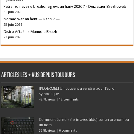
Petra 'zo nevez e brezhoneg evit an hañv 2026 ? - Deiziataer Brezhoweb
30 juin 2026
Nomad war an hent — Rann 7 —
25 juin 2026
Distro Ai'ta ! - 4 Munud e Breizh
23 juin 2026
Articles les + vus depuis toujours
[PLOERMEL] Un couvent à vendre pour l’euro
symbolique
42.7k views
|
12 comments
Comment écrire « ñ » (n avec tilde) sur un prénom ou
un nom
35.8k views
|
6 comments