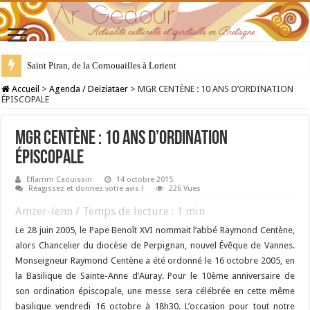
Saint Piran, de la Cornouailles à Lorient
28 juillet : Saint Samson de Dol, père de la Bretagne chrétienne
Accueil
>
Agenda / Deiziataer
>
MGR CENTÈNE : 10 ANS D’ORDINATION
ÉPISCOPALE
MGR CENTÈNE : 10 ANS D’ORDINATION
ÉPISCOPALE
Eflamm Caouissin
14 octobre 2015
Réagissez et donnez votre avis !
226 Vues
Amzer-lenn / Temps de lecture :
1
min
Le 28 juin 2005, le Pape Benoît XVI nommait l’abbé Raymond Centène,
alors Chancelier du diocèse de Perpignan, nouvel Évêque de Vannes.
Monseigneur Raymond Centène a été ordonné le 16 octobre 2005, en
la Basilique de Sainte-Anne d’Auray. Pour le 10ème anniversaire de
son ordination épiscopale, une messe sera célébrée en cette même
basilique vendredi 16 octobre à 18h30. L’occasion pour tout notre