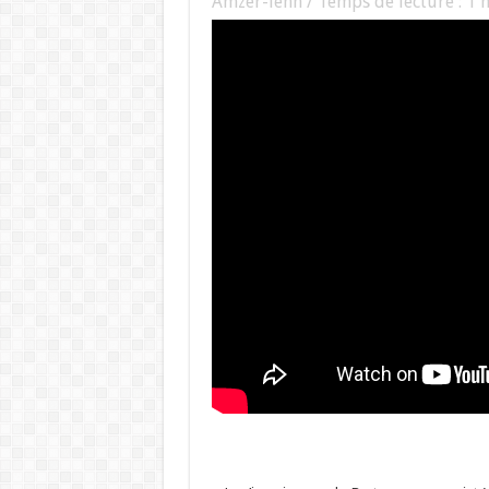
Amzer-lenn / Temps de lecture :
1
m