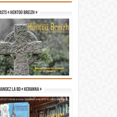
STS « Hentoù Breizh »
andez la BD « Keranna »