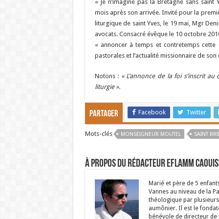
« Je n’imagine pas la Bretagne sans saint Y
mois après son arrivée. Invité pour la premiè
liturgique de saint Yves, le 19 mai, Mgr Den
avocats. Consacré évêque le 10 octobre 201
« annoncer à temps et contretemps cette es
pastorales et l’actualité missionnaire de son
Notons :
« L’annonce de la foi s’inscrit au 
liturgie ».
Facebook
Twitter
Partager
Mots-clés
MONSEIGNEUR MOUTEL
SAINT BR
À propos du rédacteur Eflamm Caouis
Marié et père de 5 enfant
Vannes au niveau de la P
théologique par plusieurs 
aumônier. Il est le fondat
bénévole de directeur de p