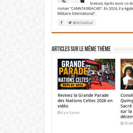
breton). Après avoir co-é
roman "CANNTAIREACHD". En 2024, il a égalem
Militaire International".
@ArGedour
Articles sur le même thème
Revivez la Grande Parade
Consé
des Nations Celtes 2026 en
Quimp
vidéo
Sacré 
sur la
il y a 3 jours
décem
30 dé