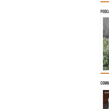
PODCA
Comm