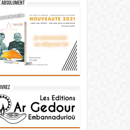
e absolument
uvrez