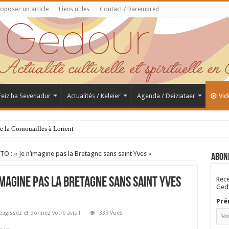
oposez un article
Liens utiles
Contact / Darempred
 Feiz ha Sevenadur
Actualités / Keleier
Agenda / Deiziataer
Vid
de la Cornouailles à Lorient
O : « Je n’imagine pas la Bretagne sans saint Yves »
Abon
Rece
imagine pas la Bretagne sans saint Yves
Gedo
Pré
éagissez et donnez votre avis !
339 Vues