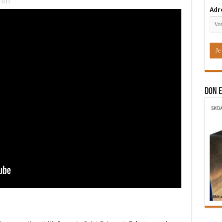
in
Adr
DON E