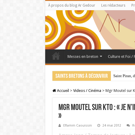
À propos du blog Ar Gedour
Les rédacteurs
Pr
Messes en breton
Culture et Foi /
Saints bretons à découvrir
Saint Piran, 
Accueil
>
Videos / Cinéma
>
Mgr Moutel sur KT
Mgr Moutel sur KTO : « Je n’
»
Eflamm Caouissin
24 mai 2012
R