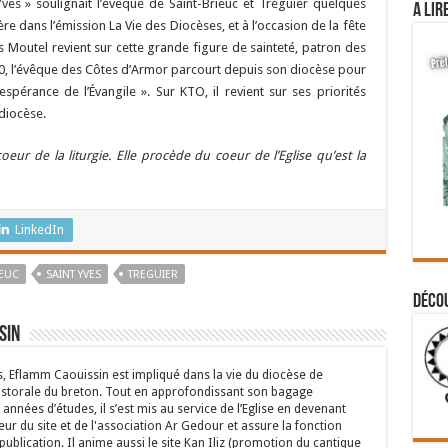
ves » soulignait l’évêque de Saint-Brieuc et Tréguier quelques
A lir
re dans l’émission La Vie des Diocèses, et à l’occasion de la fête
is Moutel revient sur cette grande figure de sainteté, patron des
0, l’évêque des Côtes d’Armor parcourt depuis son diocèse pour
pérance de l’Évangile ». Sur KTO, il revient sur ses priorités
 diocèse.
coeur de la liturgie. Elle procède du coeur de l’Eglise qu’est la
LinkedIn
IEUC
SAINT YVES
TREGUIER
Déco
sin
s, Eflamm Caouissin est impliqué dans la vie du diocèse de
astorale du breton. Tout en approfondissant son bagage
années d’études, il s’est mis au service de l’Eglise en devenant
eur du site et de l'association Ar Gedour et assure la fonction
ublication. Il anime aussi le site Kan Iliz (promotion du cantique