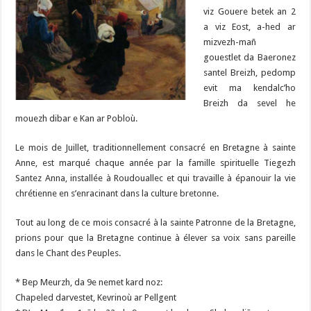
viz Gouere betek an 2
a viz Eost, a-hed ar
mizvezh-mañ
gouestlet da Baeronez
santel Breizh, pedomp
evit ma kendalc’ho
Breizh da sevel he
mouezh dibar e Kan ar Pobloù.
Le mois de Juillet, traditionnellement consacré en Bretagne à sainte
Anne, est marqué chaque année par la famille spirituelle Tiegezh
Santez Anna, installée à Roudouallec et qui travaille à épanouir la vie
chrétienne en s’enracinant dans la culture bretonne.
Tout au long de ce mois consacré à la sainte Patronne de la Bretagne,
prions pour que la Bretagne continue à élever sa voix sans pareille
dans le Chant des Peuples.
* Bep Meurzh, da 9e nemet kard noz:
Chapeled darvestet, Kevrinoù ar Pellgent