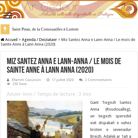
Saint Piran, de la Cornouailles à Lorient
28 juillet : Saint Samson de Dol, père de la Bretagne chrétienne
Accueil
>
Agenda / Deiziataer
>
Miz Santez Anna e Lann-Anna / Le mois de
Sainte Anne à Lann Anna (2020)
Miz Santez Anna e Lann-Anna / Le mois de
Sainte Anne à Lann Anna (2020)
Eflamm Caouissin
17 juillet 2020
2 Commentaires
292 Vues
Amzer-lenn / Temps de lecture :
3
min
Gant Tiegezh Santez
Anna (Roudoualleg),
un tiegezh speredel
evit dispakañ e vuhez
kristen e sevenadur
Breizh. Adalek ar 1añ a