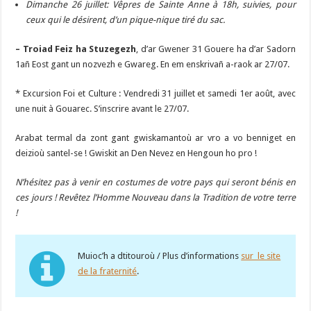
Dimanche 26 juillet: Vêpres de Sainte Anne à 18h, suivies, pour
ceux qui le désirent, d’un pique-nique tiré du sac.
– Troiad Feiz ha Stuzegezh
, d’ar Gwener 31 Gouere ha d’ar Sadorn
1añ Eost gant un nozvezh e Gwareg. En em enskrivañ a-raok ar 27/07.
* Excursion Foi et Culture : Vendredi 31 juillet et samedi 1er août, avec
une nuit à Gouarec. S’inscrire avant le 27/07.
Arabat termal da zont gant gwiskamantoù ar vro a vo benniget en
deizioù santel-se ! Gwiskit an Den Nevez en Hengoun ho pro !
N’hésitez pas à venir en costumes de votre pays qui seront bénis en
ces jours ! Revêtez l’Homme Nouveau dans la Tradition de votre terre
!
Muioc’h a dtitouroù / Plus d’informations
sur le site
de la fraternité
.