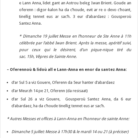
e Lann Anna, lidet gant an Aotrou beleg Iwan Brient. Goude an
oferenn : digor-kalon ha da c’houde, evit ar re o devo c’hoant,
tinellig tennet eus ar sac’h. 3 eur d’abardaez : Gousperoù
Santez Anna.
* Dimanche 19 juillet Messe en l’honneur de Ste Anne à 11h
célébrée par l’abbé Iwan Brient. Après la messe, apéritif suivi,
pour ceux qui le désirent, d’un pique-nique tiré du
sac. 15h, Vêpres de Sainte Anne.
– Oferennoù & lidoù all e Lann-Anna en enor da santez Anna:
d’ar Sul 5 a viz Gouere, Oferenn da 5eur hanter d’abardaez
d’ar Meurzh 14 pe 21, Oferenn (da resisaat)
d’ar Sul 26 a viz Gouere, Gousperoù Santez Anna, da 6 eur
d’abardaez, ha da c’houde tinellig tennet eus ar sac’h.
* Autres Messes et offices à Lann-Anna en l’honneur de sainte Anne:
Dimanche 5 juillet: Messe à 17h30 & le mardi 14 ou 21 (à préciser)