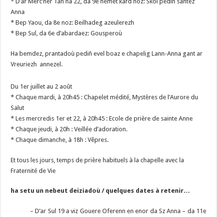
* D’ar Merc’her 1añ ha 22, da 9e nemet kard noz: Skol pediñ santez
Anna
* Bep Yaou, da 8e noz: Beilhadeg azeulerezh
* Bep Sul, da 6e d’abardaez: Gousperoù
Ha bemdez, prantadoù pediñ evel boaz e chapelig Lann-Anna gant ar
Vreuriezh annezel.
Du 1er juillet au 2 août
* Chaque mardi, à 20h45 : Chapelet médité, Mystères de l’Aurore du
Salut
* Les mercredis 1er et 22, à 20h45 : Ecole de prière de sainte Anne
* Chaque jeudi, à 20h : Veillée d’adoration.
* Chaque dimanche, à 18h : Vêpres.
Et tous les jours, temps de prière habituels à la chapelle avec la
Fraternité de Vie
ha setu un nebeut deiziadoù / quelques dates à retenir…
– D’ar Sul 19 a viz Gouere Oferenn en enor da Sz Anna – da 11e