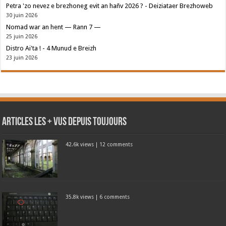
Petra 'zo nevez e brezhoneg evit an hañv 2026 ? - Deiziataer Brezhoweb
30 juin 2026
Nomad war an hent — Rann 7 —
25 juin 2026
Distro Ai'ta ! - 4 Munud e Breizh
23 juin 2026
Articles les + vus depuis toujours
42.6k views
|
12 comments
35.8k views
|
6 comments