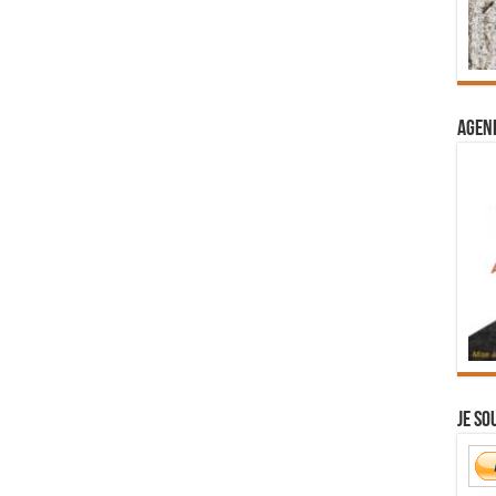
Agend
Je so