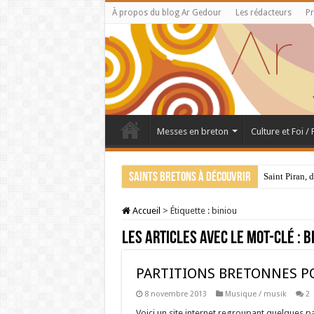
À propos du blog Ar Gedour
Les rédacteurs
Pr
Messes en breton
Culture et Foi /
Saints bretons à découvrir
Saint Piran, 
Accueil
>
Étiquette :
biniou
Les articles avec le mot-clé :
b
PARTITIONS BRETONNES P
8 novembre 2013
Musique / musik
2
Voici un site internet regroupant quelques 