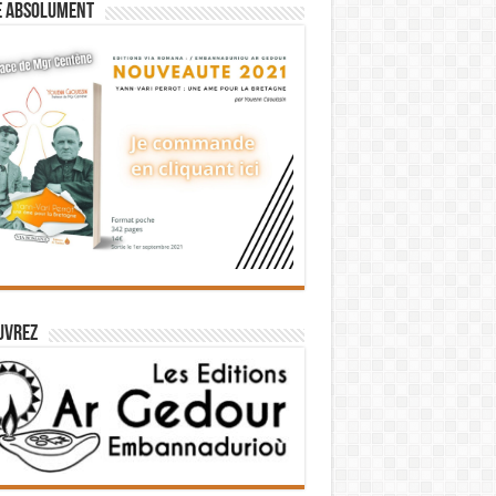
e absolument
uvrez