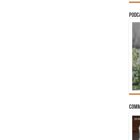
PODCA
Comm