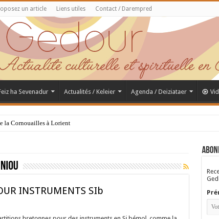
oposez un article
Liens utiles
Contact / Darempred
 Feiz ha Sevenadur
Actualités / Keleier
Agenda / Deiziataer
Vi
de la Cornouailles à Lorient
Abon
iniou
Rece
Gedo
OUR INSTRUMENTS SIb
Pré
partitions bretonnes pour des instruments en Si bémol, comme la