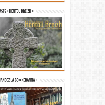
STS « Hentoù Breizh »
andez la BD « Keranna »