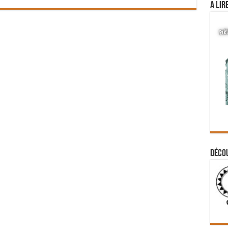
A lir
Déco