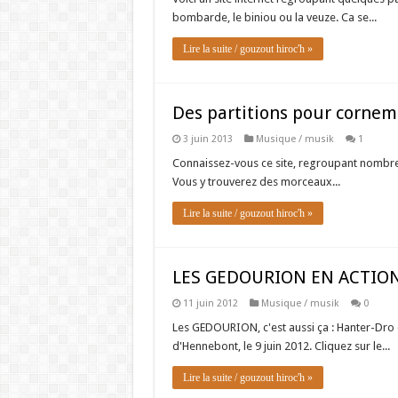
bombarde, le biniou ou la veuze. Ca se...
Lire la suite / gouzout hiroc'h »
Des partitions pour corne
3 juin 2013
Musique / musik
1
Connaissez-vous ce site, regroupant nombr
Vous y trouverez des morceaux...
Lire la suite / gouzout hiroc'h »
LES GEDOURION EN ACTI
11 juin 2012
Musique / musik
0
Les GEDOURION, c'est aussi ça : Hanter-Dro d
d'Hennebont, le 9 juin 2012. Cliquez sur le...
Lire la suite / gouzout hiroc'h »