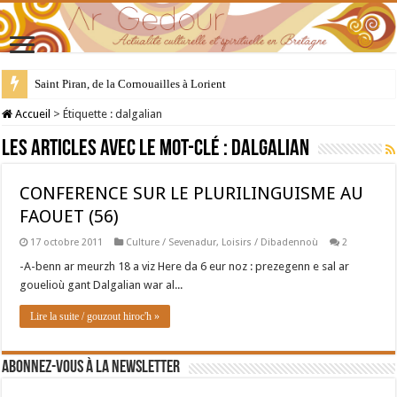
Saint Piran, de la Cornouailles à Lorient
28 juillet : Saint Samson de Dol, père de la Bretagne chrétienne
Accueil
>
Étiquette :
dalgalian
Les articles avec le mot-clé :
dalgalian
CONFERENCE SUR LE PLURILINGUISME AU
FAOUET (56)
17 octobre 2011
Culture / Sevenadur
,
Loisirs / Dibadennoù
2
-A-benn ar meurzh 18 a viz Here da 6 eur noz : prezegenn e sal ar
gouelioù gant Dalgalian war al...
Lire la suite / gouzout hiroc'h »
Abonnez-vous à la newsletter