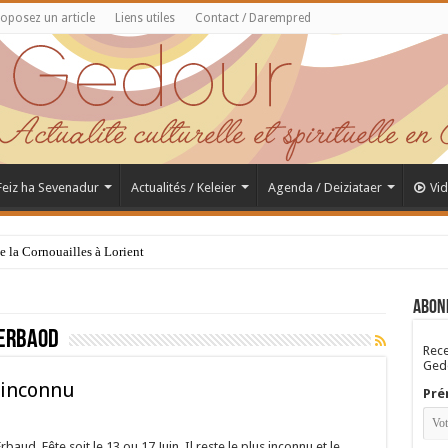
oposez un article
Liens utiles
Contact / Darempred
 Feiz ha Sevenadur
Actualités / Keleier
Agenda / Deiziataer
Vi
de la Cornouailles à Lorient
Abon
erbaod
Rece
Gedo
 inconnu
Pré
ud. Fête soit le 13 ou 17 Juin. Il reste le plus inconnu et le