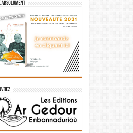
e absolument
uvrez