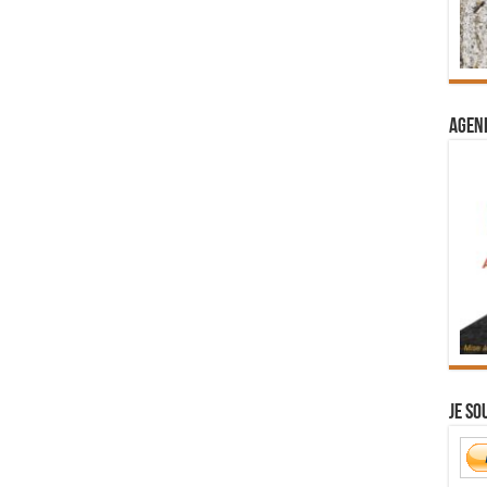
Agend
Je so