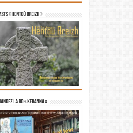
STS « Hentoù Breizh »
andez la BD « Keranna »