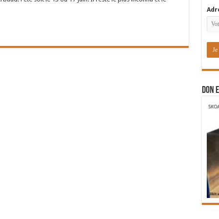
Adr
DON E