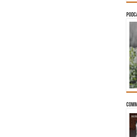
PODCA
Comm