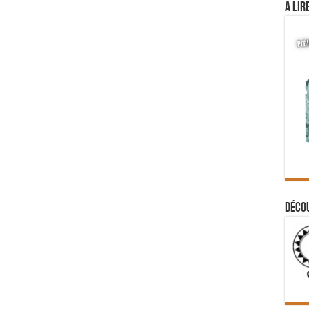
A lir
Déco