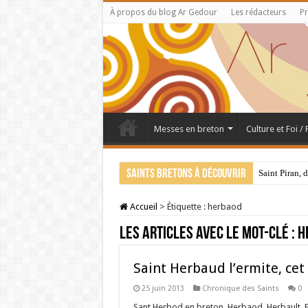
À propos du blog Ar Gedour
Les rédacteurs
Pr
Messes en breton
Culture et Foi /
Saints bretons à découvrir
Saint Piran, 
Accueil
>
Étiquette :
herbaod
Les articles avec le mot-clé :
h
Saint Herbaud l’ermite, cet
25 juin 2013
Chronique des Saints
0
Sant Herbod en breton, Herbaod, Herbault, Erba