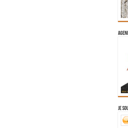
Agend
Je so