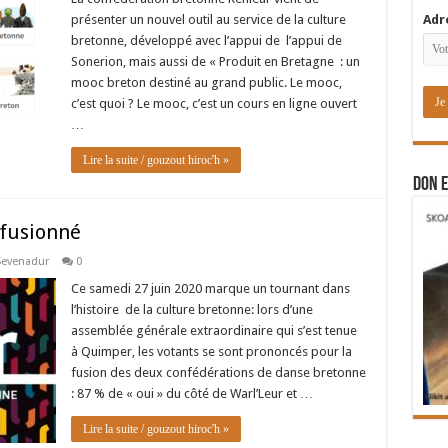
présenter un nouvel outil au service de la culture
Adr
bretonne, développé avec l’appui de l’appui de
Sonerion, mais aussi de « Produit en Bretagne : un
mooc breton destiné au grand public. Le mooc,
c’est quoi ? Le mooc, c’est un cours en ligne ouvert
…
Lire la suite / gouzout hiroc'h »
DON E
 fusionné
 Sevenadur
0
Ce samedi 27 juin 2020 marque un tournant dans
l’histoire de la culture bretonne: lors d’une
assemblée générale extraordinaire qui s’est tenue
à Quimper, les votants se sont prononcés pour la
fusion des deux confédérations de danse bretonne
: 87 % de « oui » du côté de Warl’Leur et …
Lire la suite / gouzout hiroc'h »