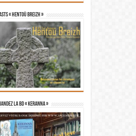
STS « Hentoù Breizh »
andez la BD « Keranna »