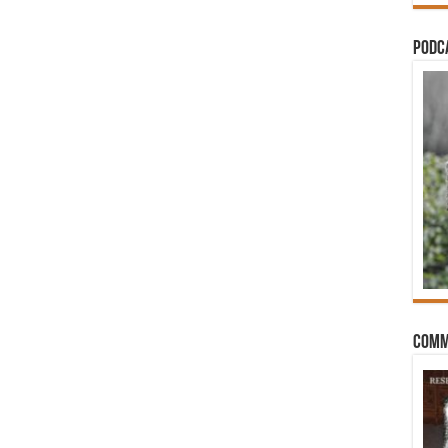
PODCA
Comm