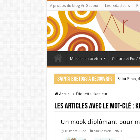
À propos du blog Ar Gedour
Les rédacteurs
Pr
Messes en breton
Culture et Foi /
Saints bretons à découvrir
Saint Piran, 
Accueil
>
Étiquette :
kenleur
Les articles avec le mot-clé :
k
Un mook diplômant pour mi
18 mars 2022
Sur le Web
0