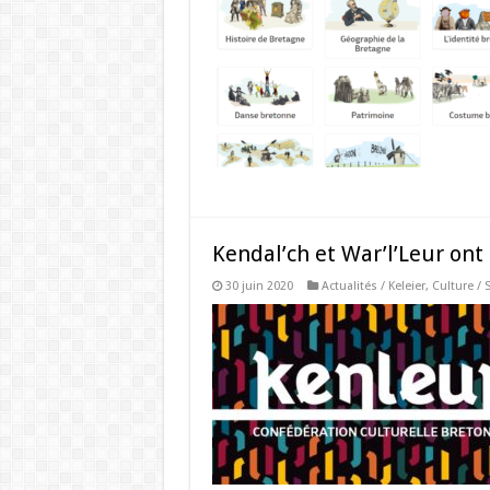
Kendal’ch et War’l’Leur ont
30 juin 2020
Actualités / Keleier
,
Culture /