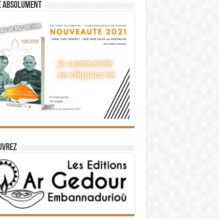
e absolument
uvrez