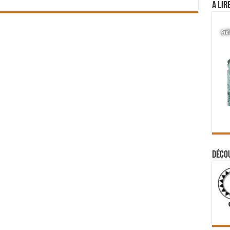
A lir
Déco