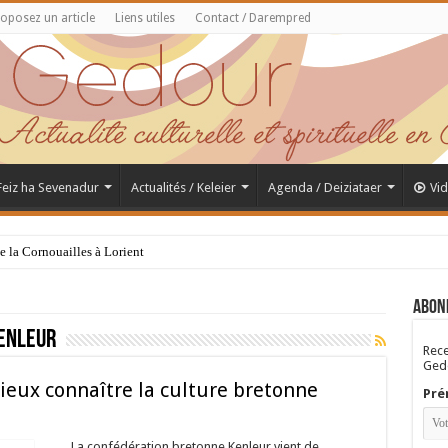
oposez un article
Liens utiles
Contact / Darempred
 Feiz ha Sevenadur
Actualités / Keleier
Agenda / Deiziataer
Vi
de la Cornouailles à Lorient
Abon
enleur
Rece
Gedo
eux connaître la culture bretonne
Pré
La confédération bretonne Kenleur vient de