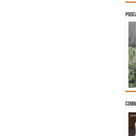
PODCA
Comm