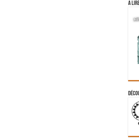
A lir
Déco