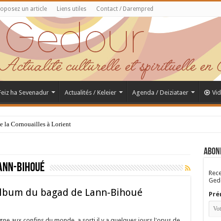
oposez un article
Liens utiles
Contact / Darempred
 Feiz ha Sevenadur
Actualités / Keleier
Agenda / Deiziataer
Vi
de la Cornouailles à Lorient
Abon
ann-bihoué
Rece
Gedo
album du bagad de Lann-Bihoué
Pré
ne aux confins du monde, a sorti il y a quelques jours l'opus de