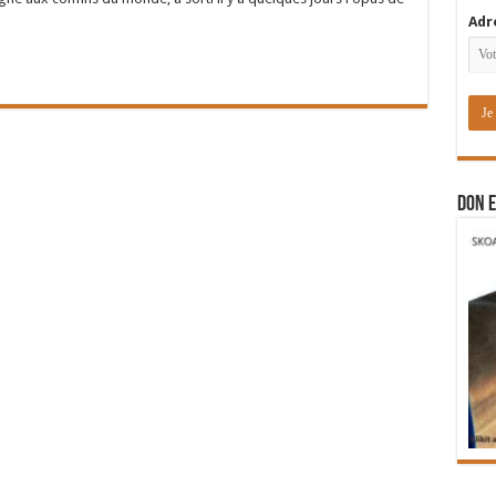
Adr
DON E