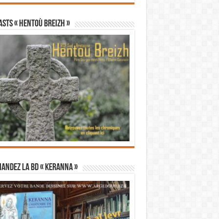
STS « Hentoù Breizh »
andez la BD « Keranna »