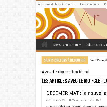
À propos du blog Ar Gedour
Les rédacteurs
Pr
Messes en breton
Culture et Foi /
Saints bretons à découvrir
Saint Piran, 
Accueil
>
Étiquette :
lann-bihoué
Les articles avec le mot-clé :
l
DEGEMER MAT : le nouvel 
28 mars 2012
Musique / musik
0
Le Bagad de Lann-Bihoué, si connu de Bretag