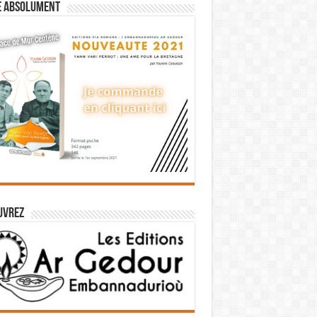
e absolument
uvrez