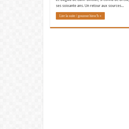
ses soixante ans. Un retour aux sources...
Lire la suite / gouzout hiroc'h »