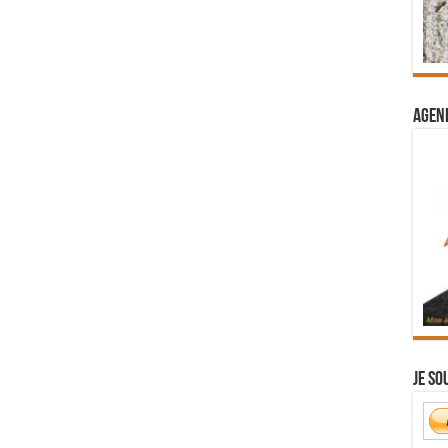
Agend
Je so