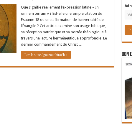
Adr
Que signifie réellement l’expression latine « In
omnem terram » ? Est-elle une simple citation du
Psaume 18 ou une affirmation de l’universalité de
l’Évangile ? Cet article examine son usage biblique,
sa réception patristique et sa portée théologique à
travers une lecture herméneutique approfondie. Le
dernier commandement du Christ …
DON E
Lire la suite / gouzout hiroc'h »