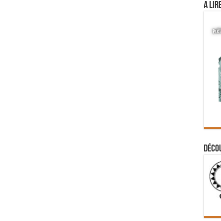
A lir
Déco