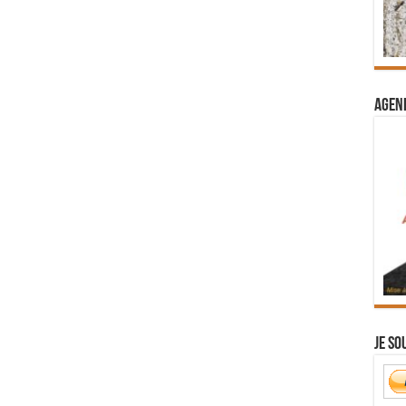
Agend
Je so