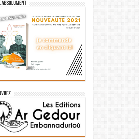
e absolument
uvrez