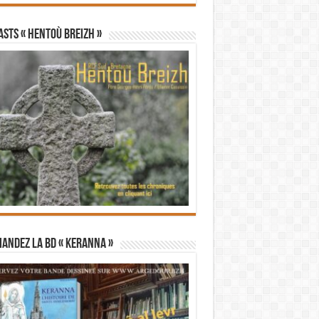
STS « Hentoù Breizh »
andez la BD « Keranna »