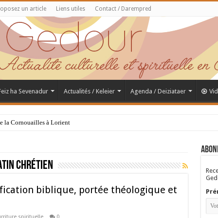
oposez un article
Liens utiles
Contact / Darempred
 Feiz ha Sevenadur
Actualités / Keleier
Agenda / Deiziataer
Vi
de la Cornouailles à Lorient
Saint Samson de Dol, père de la Bretagne chrétienne
Abon
atin chrétien
Rece
Gedo
fication biblique, portée théologique et
Pré
riture spirituelle
0