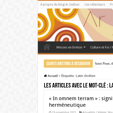
À propos du blog Ar Gedour
Les rédacteurs
Pr
Messes en breton
Culture et Foi /
Saints bretons à découvrir
Saint Piran, 
28 juillet : 
Accueil
>
Étiquette :
Latin chrétien
Les articles avec le mot-clé :
L
« In omnem terram » : signi
herméneutique
19 novembre 2025
Actualités / Keleier
,
Nour