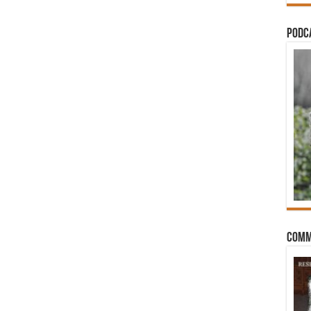
PODCA
Comm