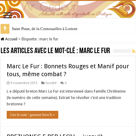
Saint Piran, de la Cornouailles à Lorient
Accueil
>
Étiquette :
marc le fur
Les articles avec le mot-clé :
marc le fur
Marc Le Fur : Bonnets Rouges et Manif pour
tous, même combat ?
9 novembre 2013
Société
0
L e député breton Marc Le Fur est interviewé dans Famille Chrétienne
(le numéro de cette semaine). Extrait Se révolter c’est une tradition
bretonne ?
Lire la suite / gouzout hiroc'h »