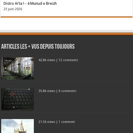
Distro Ai'ta ! - 4 Munud e Breizh
23 juin 2026
Articles les + vus depuis toujours
42.8k views
|
12 comments
35.8k views
|
6 comments
21.5k views
|
1 comment