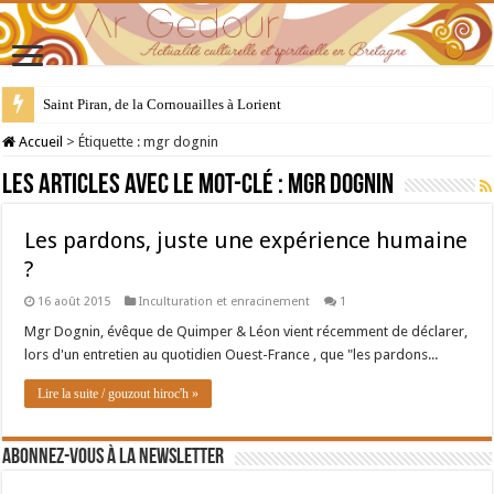
Saint Piran, de la Cornouailles à Lorient
Accueil
>
Étiquette :
mgr dognin
Les articles avec le mot-clé :
mgr dognin
Les pardons, juste une expérience humaine
?
16 août 2015
Inculturation et enracinement
1
Mgr Dognin, évêque de Quimper & Léon vient récemment de déclarer,
lors d'un entretien au quotidien Ouest-France , que "les pardons...
Lire la suite / gouzout hiroc'h »
Abonnez-vous à la newsletter