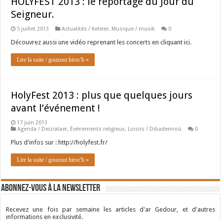
HOLYFEST 2013 : le reportage du Jour du
Seigneur.
5 juillet 2013
Actualités / Keleier
,
Musique / musik
0
Découvrez aussi une vidéo reprenant les concerts en cliquant ici.
Lire la suite / gouzout hiroc'h »
HolyFest 2013 : plus que quelques jours
avant l’événement !
17 juin 2013
Agenda / Deiziataer
,
Événements religieux
,
Loisirs / Dibadennoù
0
Plus d'infos sur : http://holyfest.fr/
Lire la suite / gouzout hiroc'h »
Abonnez-vous à la newsletter
Recevez une fois par semaine les articles d'ar Gedour, et d'autres
informations en exclusivité.