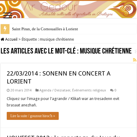
Saint Piran, de la Cornouailles à Lorient
Accueil
>
Étiquette :
musique chrétienne
Les articles avec le mot-clé :
musique chrétienne
22/03/2014 : SONENN EN CONCERT A
LORIENT
20 mars 2014
Agenda / Deiziataer
,
Événements religieux
0
Cliquez sur l'image pour l'agrandir / Klikañ war an tresadenn evit
brasaat anezhañ.
Lire la suite / gouzout hiroc'h »