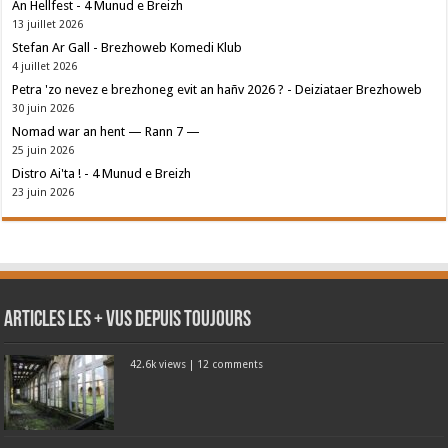
An Hellfest - 4 Munud e Breizh
13 juillet 2026
Stefan Ar Gall - Brezhoweb Komedi Klub
4 juillet 2026
Petra 'zo nevez e brezhoneg evit an hañv 2026 ? - Deiziataer Brezhoweb
30 juin 2026
Nomad war an hent — Rann 7 —
25 juin 2026
Distro Ai'ta ! - 4 Munud e Breizh
23 juin 2026
Articles les + vus depuis toujours
42.6k views
|
12 comments