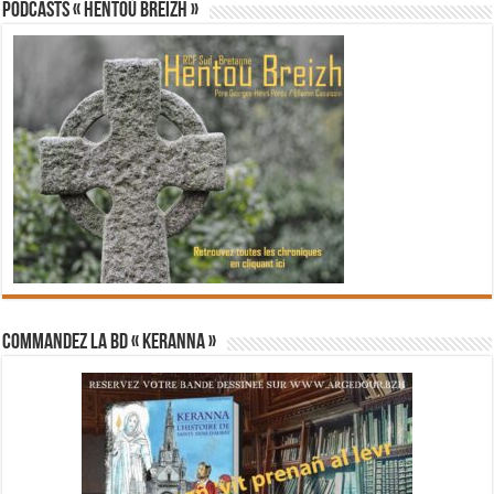
PODCASTS « Hentoù Breizh »
Commandez la BD « Keranna »