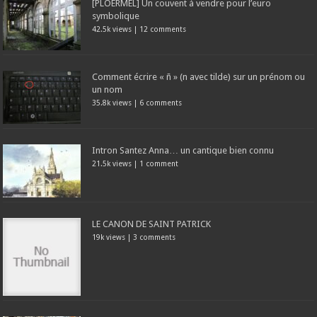
[PLOERMEL] Un couvent à vendre pour l’euro
symbolique
42.5k views
|
12 comments
Comment écrire « ñ » (n avec tilde) sur un prénom ou
un nom
35.8k views
|
6 comments
Intron Santez Anna… un cantique bien connu
21.5k views
|
1 comment
LE CANON DE SAINT PATRICK
19k views
|
3 comments