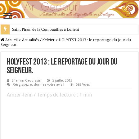
Saint Piran, de la Cornouailles à Lorient
28 juillet : Saint Samson de Dol, père de la Bretagne chrétienne
Accueil
>
Actualités / Keleier
>
HOLYFEST 2013 : le reportage du Jour du
Seigneur.
HOLYFEST 2013 : le reportage du Jour du
Seigneur.
Eflamm Caouissin
5 juillet 2013
Réagissez et donnez votre avis !
593 Vues
Amzer-lenn / Temps de lecture :
1
min