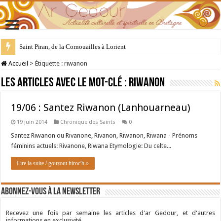
Saint Piran, de la Cornouailles à Lorient
Accueil
>
Étiquette :
riwanon
Les articles avec le mot-clé :
riwanon
19/06 : Santez Riwanon (Lanhouarneau)
19 juin 2014
Chronique des Saints
0
Santez Riwanon ou Rivanone, Rivanon, Riwanon, Riwana - Prénoms
féminins actuels: Rivanone, Riwana Etymologie: Du celte...
Lire la suite / gouzout hiroc'h »
Abonnez-vous à la newsletter
Recevez une fois par semaine les articles d'ar Gedour, et d'autres
informations en exclusivité.