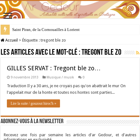
Saint Piran, de la Cornouailles à Lorient
Accueil
>
Étiquette :
tregont ble zo
Les articles avec le mot-clé :
tregont ble zo
GILLES SERVAT : Tregont ble zo…
9 novembre 2013
Musique / musik
0
Traduction Il y a 30 ans, je ne croyais pas qu'on abattrait le mur On
l'appelait mur de la honte et toutes nos hontes sont parties...
Lire la suite / gouzout hiroc'h »
Abonnez-vous à la newsletter
Recevez une fois par semaine les articles d'ar Gedour, et d'autres
informations en exclusivité.