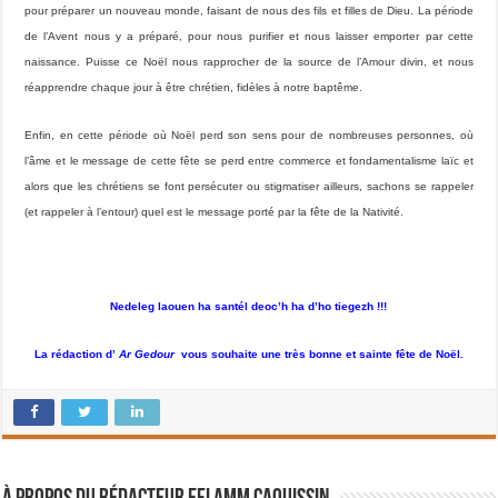
pour préparer un nouveau monde, faisant de nous des fils et filles de Dieu. La période
de l’Avent nous y a préparé, pour nous purifier et nous laisser emporter par cette
naissance. Puisse ce Noël nous rapprocher de la source de l’Amour divin, et nous
réapprendre chaque jour à être chrétien, fidèles à notre baptême.
Enfin, en cette période où Noël perd son sens pour de nombreuses personnes, où
l’âme et le message de cette fête se perd entre commerce et fondamentalisme laïc et
alors que les chrétiens se font persécuter ou stigmatiser ailleurs, sachons se rappeler
(et rappeler à l’entour) quel est le message porté par la fête de la Nativité.
Nedeleg laouen ha santél deoc’h ha d’ho tiegezh !!!
La rédaction d’
Ar Gedour
vous souhaite une très bonne et sainte fête de Noël.