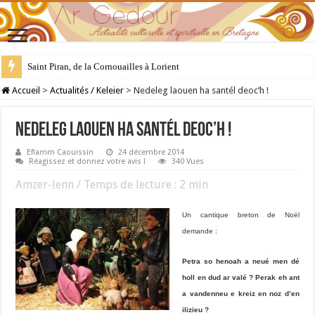
Saint Piran, de la Cornouailles à Lorient
28 juillet : Saint Samson de Dol, père de la Bretagne chrétienne
Accueil
>
Actualités / Keleier
>
Nedeleg laouen ha santél deoc’h !
Nedeleg laouen ha santél deoc’h !
Eflamm Caouissin
24 décembre 2014
Réagissez et donnez votre avis !
340 Vues
Amzer-lenn / Temps de lecture :
2
min
Un cantique breton de Noël
demande :
Petra so henoah a neué men dé
holl en dud ar valé ? Perak eh ant
a vandenneu e kreiz en noz d’en
ilizieu ?