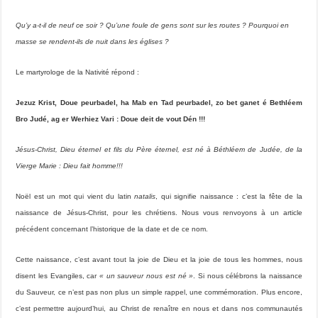
Qu’y a-t-il de neuf ce soir ? Qu’une foule de gens sont sur les routes ? Pourquoi en
masse se rendent-ils de nuit dans les églises ?
Le martyrologe de la Nativité répond :
Jezuz Krist, Doue peurbadel, ha Mab en Tad peurbadel, zo bet ganet é Bethléem
Bro Judé, ag er Werhiez Vari : Doue deit de vout Dén !!!
Jésus-Christ, Dieu éternel et fils du Père éternel, est né à Béthléem de Judée, de la
Vierge Marie : Dieu fait homme!!!
Noël est un mot qui vient du latin
natalis
, qui signifie naissance : c’est la fête de la
naissance de Jésus-Christ, pour les chrétiens. Nous vous renvoyons à un article
précédent concernant l’historique de la date et de ce nom.
Cette naissance, c’est avant tout la joie de Dieu et la joie de tous les hommes, nous
disent les Evangiles, car
« un sauveur nous est né »
. Si nous célébrons la naissance
du Sauveur, ce n’est pas non plus un simple rappel, une commémoration. Plus encore,
c’est permettre aujourd’hui, au Christ de renaître en nous et dans nos communautés