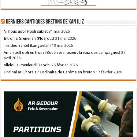
Derniers cantiques bretons de Kan Iliz
Ni hous ador Hosti sakret
31 mai 2026
Intron a Grénenan (Ploërdut)
31 mai 2026
Trinded Santel (Langoëlan)
19 mai 2026
Amañ pell doh en trouz (Bouéh er mæzeù : la voix des campagnes)
27
avril 2026
Allelouia, meuleudi Deoc’h!
28 février 2026
Ordinal ar C’horaiz / Ordinaire de Carême en breton
17 février 2026