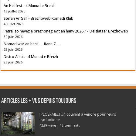
An Hellfest - 4 Munud e Breizh
13 juillet 2026
Stefan Ar Gall - Brezhoweb Komedi Klub
4 juillet 2026
Petra 'zo nevez e brezhoneg evit an hañv 2026 ? - Deiziataer Brezhoweb
30 juin 2026
Nomad war an hent — Rann 7 —
25 juin 2026
Distro Ai'ta ! - 4 Munud e Breizh
23 juin 2026
Articles les + vus depuis toujours
[PLOERMEL] Un couvent à vendre pour l’euro
symbolique
42.8k views
|
12 comments