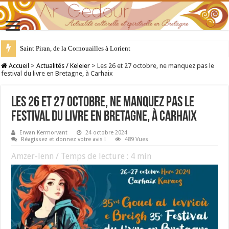
Saint Piran, de la Cornouailles à Lorient
28 juillet : Saint Samson de Dol, père de la Bretagne chrétienne
Accueil
>
Actualités / Keleier
>
Les 26 et 27 octobre, ne manquez pas le
festival du livre en Bretagne, à Carhaix
Les 26 et 27 octobre, ne manquez pas le
festival du livre en Bretagne, à Carhaix
Erwan Kermorvant
24 octobre 2024
Réagissez et donnez votre avis !
489 Vues
Amzer-lenn / Temps de lecture :
4
min