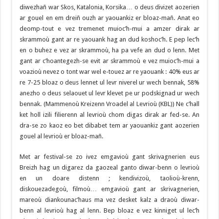
diwezhañ war Skos, Katalonia, Korsika… o deus divizet aozerien
ar gouel en em dreiñ ouzh ar yaouankiz er bloaz-mañ. Anat eo
deomp-tout e vez tremenet muioc’h-mui a amzer dirak ar
skrammoù gant ar re yaouank hag an dud koshoc’h. E pep lec’h
en o buhez e vez ar skrammoù, ha pa vefe an dud o lenn. Met
gant ar c’hoantegezh-se evit ar skrammoù e vez muioc’h-mui a
voazioù nevez o tont war wel e-touez ar re yaouank : 40% eus ar
re 7-25 bloaz o deus lennet ul levr niverel ur wech bennak, 58%
anezho o deus selaouet ul levr klevet pe ur podskignad ur wech
bennak. (Mammenoù Kreizenn Vroadel al Levrioù (KBL)) Ne c’hall
ket holl izili filierenn al levrioù chom digas dirak ar fed-se. An
dra-se zo kaoz eo bet dibabet tem ar yaouankiz gant aozerien
gouel al levrioù er bloaz-mañ.
Met ar festival-se zo ivez emgavioù gant skrivagnerien eus
Breizh hag un digarez da gaozeal ganto diwar-benn o levrioù
en un doare distenn ; kendivizoù, taolioù-krenn,
diskouezadegoù, filmoù… emgavioù gant ar skrivagnerien,
mareoù diankounac’haus ma vez desket kalz a draoù diwar-
benn al levrioù hag al lenn. Bep bloaz e vez kinniget ul lec’h