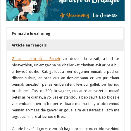
Pennad e brezhoneg
Article en français
Gouel al levrioù e Breizh
zo deuet da vezañ, a-hed ar
bloavezhioù, un emgav ha ne c’haller ket c’hwitañ evit ar re a blij
al levrioù dezho. Rak gallout a reer degemer ennañ, e-pad un
dibenn-sizhun, ar braz eus an tiez-embann er vro (ur c’hant
bennak anezho), pe ez embannfent levrioù gallek pe levrioù
brezhonek. Tost da 300 skrivagner, eus ar re anavezet ar muiañ
betek ar re dianav, a vo ivez er standoù a bep seurt. Bep bloaz e
vez embannerien oc’h ober e doare ma ma teuy o oberennoù
pennañ er-maez da-geñver ar gouel a ra eus Karaez al lec’h ma
tegouezh mare al levrioù e Breizh.
Goude bezañ digoret e zorioù hag e brenestroù er bloavezhioù