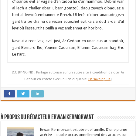
c’hoarioù evit ar vugale d’an tadoù ha d’ar mammoù. Debriñ war
al lec’h a c’haller ober. E berr gomzoù, daou zevezh dibaouez e
bed al levrioù embannet e Breizh. Ul lec’h d’ober anaoudegezh
gant tra pe dra ha da vezañ souezhet evit kalz a dud a-dal d’al
levrioù liesseurt ha puilh a vez embannet en hor bro.
Kavout a reot ivez, evel-just, Ar Gedour en unan eus ar standoù,
gant Bernard Rio, Youenn Caouissin, Eflamm Caouissin hag Eric
Le Parc.
Le Festival du livre en Bretagne
est devenu au fil des années un
rendez-vous incontournable pour celles et ceux qui aiment les
[CC BY-NC-ND : Partage autorisé sur un autre site à condition de citer Ar
livres. L’événement est unique en Bretagne. Il permet le temps
Gedour en entête avec un lien cliquable.
En savoir plus
]
d’un week-end de rassembler une large majorité des maisons
d’édition de la « région » ‘environ une centaine), qu’elles éditent
en langue française ou en breton. Près de 300 auteurs, des plus
connus aux anonymes, sont présents sur les différents stands.
À propos du rédacteur Erwan Kermorvant
Après avoir ouvert, ces dernières années, ses portes et ses
fenêtres sur l’Ecosse, la Catalogne, la Corse… le festival a choisi
Erwan Kermorvant est père de famille. D'une plume
cette année de s’intéresser en particulier à la jeunesse. Ce n’est
acérée, il publie occasionnellement des articles sur