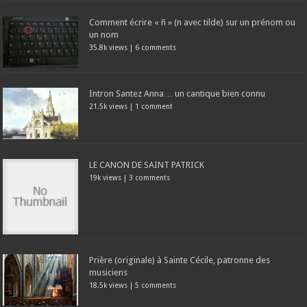
Comment écrire « ñ » (n avec tilde) sur un prénom ou
un nom
35.8k views
|
6 comments
Intron Santez Anna… un cantique bien connu
21.5k views
|
1 comment
LE CANON DE SAINT PATRICK
19k views
|
3 comments
Prière (originale) à Sainte Cécile, patronne des
musiciens
18.5k views
|
5 comments