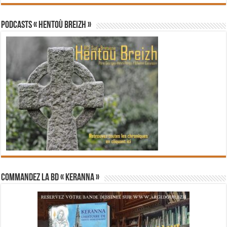
PODCASTS « Hentoù Breizh »
Commandez la BD « Keranna »