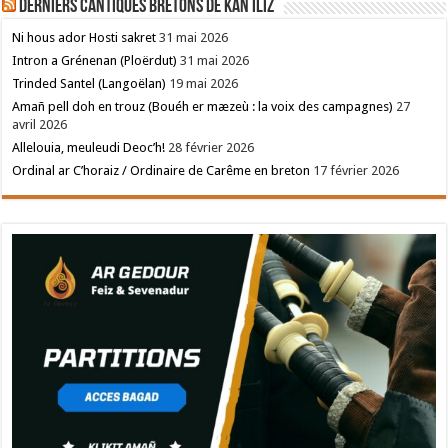
Derniers cantiques bretons de Kan Iliz
Ni hous ador Hosti sakret
31 mai 2026
Intron a Grénenan (Ploërdut)
31 mai 2026
Trinded Santel (Langoëlan)
19 mai 2026
Amañ pell doh en trouz (Bouéh er mæzeù : la voix des campagnes)
27
avril 2026
Allelouia, meuleudi Deoc’h!
28 février 2026
Ordinal ar C’horaiz / Ordinaire de Carême en breton
17 février 2026