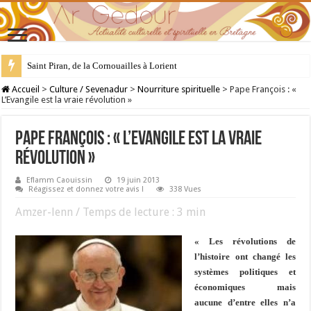
Saint Piran, de la Cornouailles à Lorient
28 juillet : Saint Samson de Dol, père de la Bretagne chrétienne
Accueil
>
Culture / Sevenadur
>
Nourriture spirituelle
>
Pape François : «
L’Evangile est la vraie révolution »
Pape François : « L’Evangile est la vraie
révolution »
Eflamm Caouissin
19 juin 2013
Réagissez et donnez votre avis !
338 Vues
Amzer-lenn / Temps de lecture :
3
min
« Les révolutions de
l’histoire ont changé les
systèmes politiques et
économiques mais
aucune d’entre elles n’a