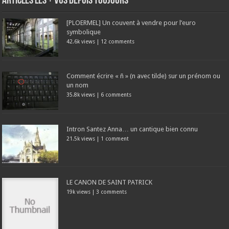
Articles les + vus depuis toujours
[PLOERMEL] Un couvent à vendre pour l’euro
symbolique
42.6k views
|
12 comments
Comment écrire « ñ » (n avec tilde) sur un prénom ou
un nom
35.8k views
|
6 comments
Intron Santez Anna… un cantique bien connu
21.5k views
|
1 comment
LE CANON DE SAINT PATRICK
19k views
|
3 comments