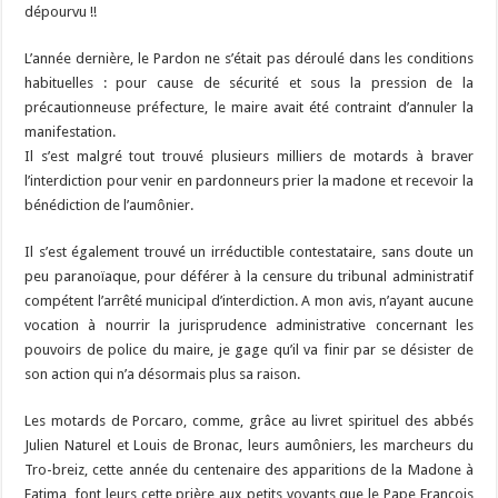
dépourvu !!
L’année dernière, le Pardon ne s’était pas déroulé dans les conditions
habituelles : pour cause de sécurité et sous la pression de la
précautionneuse préfecture, le maire avait été contraint d’annuler la
manifestation.
Il s’est malgré tout trouvé plusieurs milliers de motards à braver
l’interdiction pour venir en pardonneurs prier la madone et recevoir la
bénédiction de l’aumônier.
Il s’est également trouvé un irréductible contestataire, sans doute un
peu paranoïaque, pour déférer à la censure du tribunal administratif
compétent l’arrêté municipal d’interdiction. A mon avis, n’ayant aucune
vocation à nourrir la jurisprudence administrative concernant les
pouvoirs de police du maire, je gage qu’il va finir par se désister de
son action qui n’a désormais plus sa raison.
Les motards de Porcaro, comme, grâce au livret spirituel des abbés
Julien Naturel et Louis de Bronac, leurs aumôniers, les marcheurs du
Tro-breiz, cette année du centenaire des apparitions de la Madone à
Fatima, font leurs cette prière aux petits voyants que le Pape François