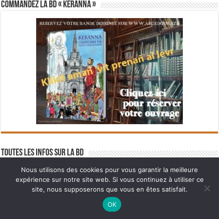
Commandez la BD « Keranna »
Toutes les infos sur la BD
Nous utilisons des cookies pour vous garantir la meilleure
expérience sur notre site web. Si vous continuez à utiliser ce
site, nous supposerons que vous en êtes satisfait.
Ne manquez pas la nouveauté de Bernard Rio "LA REVOLUTION DES
OK
OMBRES".
CLIQUEZ ICI POUR EN SAVOIR PLUS
ou
Ignorer