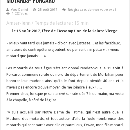
motards- Porcaro
Yves Daniel
25 août 2017
Réagissez et donnez votre avis !
1,022 Vues
Amzer-lenn / Temps de lecture :
15
min
le 15 août 2017, fête de l’Assomption de la Sainte Vierge
« Mieux vaut tard que jamais » dit-on avec justesse… et les facétieux,
amateurs de contrepèterie ajoutent, ou pensent « in petto » : « vieux
motard que jamais !… »
Les motards de tous âges s’étaient donné rendez-vous le 15 août à
Porcaro, commune rurale du nord du département du Morbihan pour
honorer leur madone ainsi qu’ils le font depuis bientôt 40 ans et je
n’avais pas encore trouvé moyen de me joindre à eux ! ….
Premier choc, lorsque je suis arrivé sur site dès 7 h du matin, ma visite
à la chapelle, à côté de l’église.
J’y suis accueilli par Notre Dame de Fatima, qui n’est autre que la
Madone des motards, et tout autour d’elle la foule nombreuse des
motards qui sont partis avec elle et parmi eux, Erwan, mon fils motard,