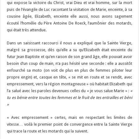
qui expose la victoire du Christ, vrai Dieu et vrai homme, sur la mort
puis de l’évangile de Luc racontant la visitation de Marie, enceinte, à sa
cousine âgée, Elizabeth, enceinte elle aussi, nous avons sagement
écouté l’homélie du Père Antoine De Roeck, l’aumônier des motards,
qui était très attendue.
Dans un saisissant raccourci il nous a expliqué que la Sainte Vierge,
malgré sa grossesse, dès qu’elle a su qu’Elizabeth était enceinte du
futur Jean Baptiste et qu’en raison de son grand âge, elle pouvait avoir
besoin d’un coup de main, n’a pas hésité une seconde : elle a aussitôt
enfourché sa moto (on voit de plus en plus de femmes piloter leur
propre engin) et, casque en tête, « se mit en route et se rendit, avec
empressement, vers la région montagneuse » où habitait Elizabeth qui
l’a salué avec les paroles devenues celles du « je vous salue Marie » :
«
tu es bénie entre toutes les femmes et le fruit de tes entrailles et béni
»
« Avec empressement » certes, mais en respectant les limites de
vitesse… voilà le premier point de convergence entre la Sainte Vierge
qui trace la route et les motards qui la suivent.