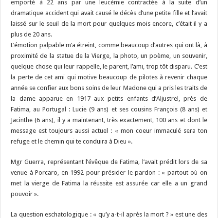
emporté à 22 ans par une leucémie contractée à la suite d’un
dramatique accident qui avait causé le décès d’une petite fille et l’avait
laissé sur le seuil de la mort pour quelques mois encore, c’était il y a
plus de 20 ans.
L’émotion palpable m’a étreint, comme beaucoup d’autres qui ont là, à
proximité de la statue de la Vierge, la photo, un poème, un souvenir,
quelque chose qui leur rappelle, le parent, l’ami, trop tôt disparu. C’est
la perte de cet ami qui motive beaucoup de pilotes à revenir chaque
année se confier aux bons soins de leur Madone qui a pris les traits de
la dame apparue en 1917 aux petits enfants d’Aljustrel, près de
Fatima, au Portugal : Lucie (9 ans) et ses cousins François (8 ans) et
Jacinthe (6 ans), il y a maintenant, très exactement, 100 ans et dont le
message est toujours aussi actuel : « mon coeur immaculé sera ton
refuge et le chemin qui te conduira à Dieu ».
Mgr Guerra, représentant l’évêque de Fatima, l’avait prédit lors de sa
venue à Porcaro, en 1992 pour présider le pardon : « partout où on
met la vierge de Fatima la réussite est assurée car elle a un grand
pouvoir ».
La question eschatologique : « qu’y a-t-il après la mort ? » est une des