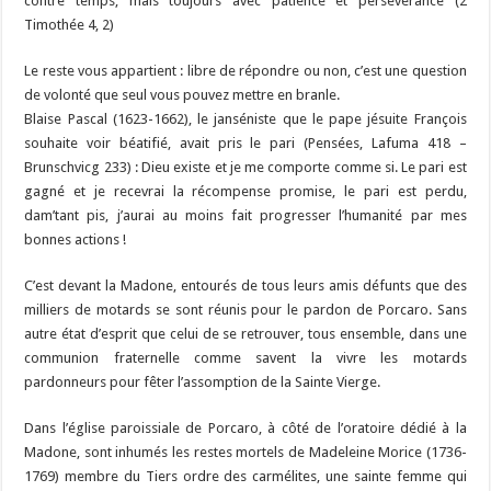
contre temps, mais toujours avec patience et persévérance (2
Timothée 4, 2)
Le reste vous appartient : libre de répondre ou non, c’est une question
de volonté que seul vous pouvez mettre en branle.
Blaise Pascal (1623-1662), le janséniste que le pape jésuite François
souhaite voir béatifié, avait pris le pari (Pensées, Lafuma 418 –
Brunschvicg 233) : Dieu existe et je me comporte comme si. Le pari est
gagné et je recevrai la récompense promise, le pari est perdu,
dam’tant pis, j’aurai au moins fait progresser l’humanité par mes
bonnes actions !
C’est devant la Madone, entourés de tous leurs amis défunts que des
milliers de motards se sont réunis pour le pardon de Porcaro. Sans
autre état d’esprit que celui de se retrouver, tous ensemble, dans une
communion fraternelle comme savent la vivre les motards
pardonneurs pour fêter l’assomption de la Sainte Vierge.
Dans l’église paroissiale de Porcaro, à côté de l’oratoire dédié à la
Madone, sont inhumés les restes mortels de Madeleine Morice (1736-
1769) membre du Tiers ordre des carmélites, une sainte femme qui