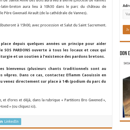
 de Sainte Anne des Bois aura lieu à Berné (Diocèse de Vannes
Adr
-latin-breton aura lieu à 10h30 dans le parc du château de
 le Père Gwenaël Airault (de la cathédrale de Vannes).
ébuteront à 15h00, avec procession et Salut du Saint Sacrement.
place depuis quelques années un principe pour aider
le SOS PARDONS ouverte à tous les locaux et ceux qui
DON E
iturgie et un soutien à l’existence des pardons bretons.
es bienvenus (plusieurs chants traditionnels sont au
s vêpres. Dans ce cas, contactez Eflamm Caouissin en
ou venez directement sur place à 14h (podium du parc du
, et d’ores et déjà, dans la rubrique « Partitions Bro Gwened »,
oed » (ou cliquez ici).
LinkedIn