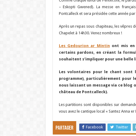
Comme chaque lundi de Pentecôte, le pardon
– Eskopti Gwened). La messe en français
Pontcalleck et sera présidée cette année par
Après un repas sous chapiteau, les vêpres d
Chapelet à 14h30. Venez nombreux !
Les Gedourion ar Mintin
ont mis en 
certains pardons, en créant la formu
souhaitent s’impliquer pour une belle l
Les volontaires pour le chant sont l
programme), particulièrement pour le
nous laissant un message via ce blog 
château de Pontcalleck)
.
Les partitions sont disponibles sur demande
vous avez le cantique local « Santez Anna er H
Facebook
Twitter
Partager