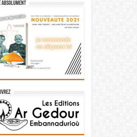
e absolument
uvrez