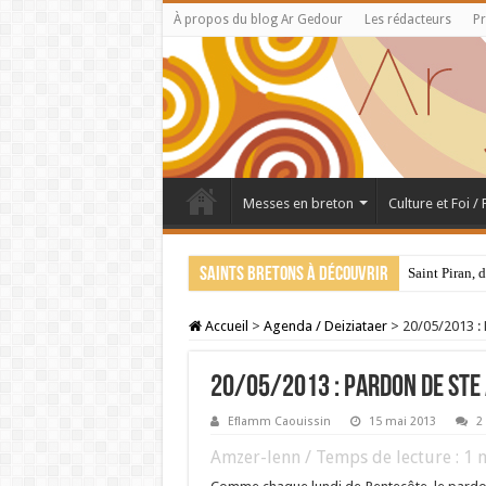
À propos du blog Ar Gedour
Les rédacteurs
Pr
Messes en breton
Culture et Foi /
Saints bretons à découvrir
Saint Piran, 
Accueil
>
Agenda / Deiziataer
>
20/05/2013 :
20/05/2013 : Pardon de Ste 
Eflamm Caouissin
15 mai 2013
2
Amzer-lenn / Temps de lecture :
1
m