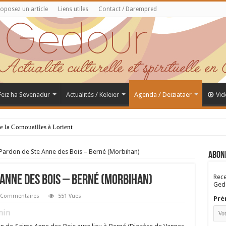
oposez un article
Liens utiles
Contact / Darempred
 Feiz ha Sevenadur
Actualités / Keleier
Agenda / Deiziataer
Vid
de la Cornouailles à Lorient
 Pardon de Ste Anne des Bois – Berné (Morbihan)
Abon
Rece
Anne des Bois – Berné (Morbihan)
Gedo
 Commentaires
551 Vues
Pré
in