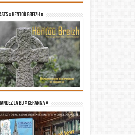
STS « Hentoù Breizh »
andez la BD « Keranna »