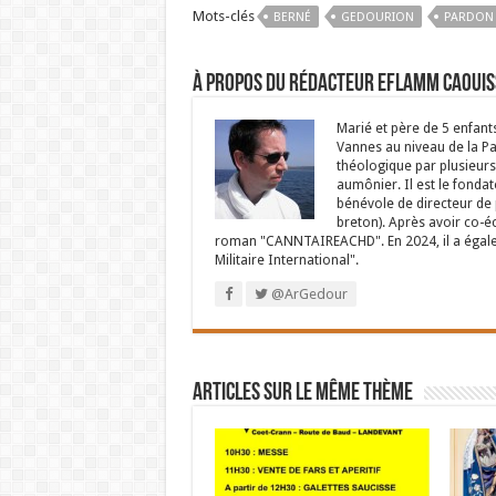
Mots-clés
BERNÉ
GEDOURION
PARDON
À propos du rédacteur Eflamm Caouis
Marié et père de 5 enfant
Vannes au niveau de la P
théologique par plusieurs 
aumônier. Il est le fondat
bénévole de directeur de p
breton). Après avoir co-é
roman "CANNTAIREACHD". En 2024, il a égalem
Militaire International".
@ArGedour
Articles sur le même thème