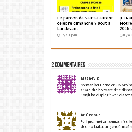
Le pardon de Saint-Laurent
[PERR
célébré dimanche 9 août à
Notre
Landévant
2026 
il y a 1 jour
il y a
2 Commentaires
Mazhevig
N’emañ ket Berne er « Morbiha
ar vro dre ho toare d’he disr
Soñjit ha displegit war diaze
Ar Gedour
Evel just, met ar pennad n’eo k
deomp laakat ar gerioù-mañ (