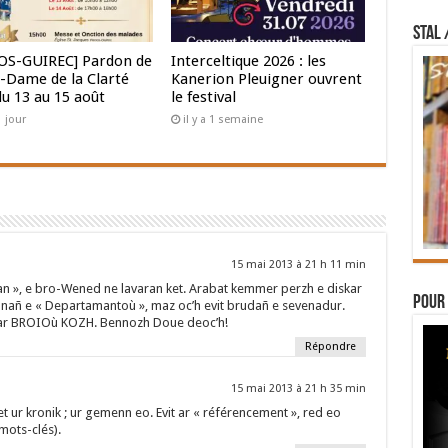
STAL 
OS-GUIREC] Pardon de
Interceltique 2026 : les
-Dame de la Clarté
Kanerion Pleuigner ouvrent
du 13 au 15 août
le festival
 1 jour
il y a 1 semaine
15 mai 2013 à 21 h 11 min
n », e bro-Wened ne lavaran ket. Arabat kemmer perzh e diskar
Pour 
annañ e « Departamantoù », maz oc’h evit brudañ e sevenadur.
z ar BROIOù KOZH. Bennozh Doue deoc’h!
Répondre
15 mai 2013 à 21 h 35 min
et ur kronik ; ur gemenn eo. Evit ar « référencement », red eo
mots-clés).