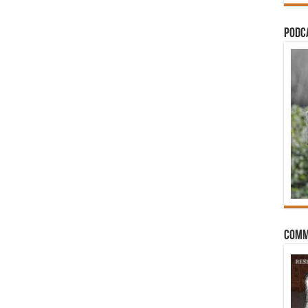
PODCA
Comm