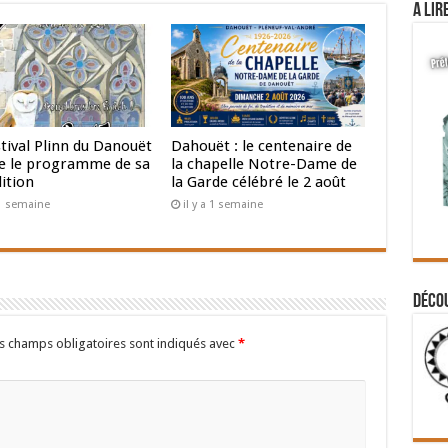
A lir
tival Plinn du Danouët
Dahouët : le centenaire de
le le programme de sa
la chapelle Notre-Dame de
ition
la Garde célébré le 2 août
a 1 semaine
il y a 1 semaine
Déco
s champs obligatoires sont indiqués avec
*