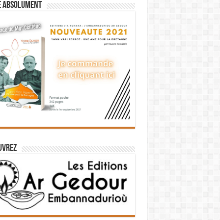
e absolument
uvrez