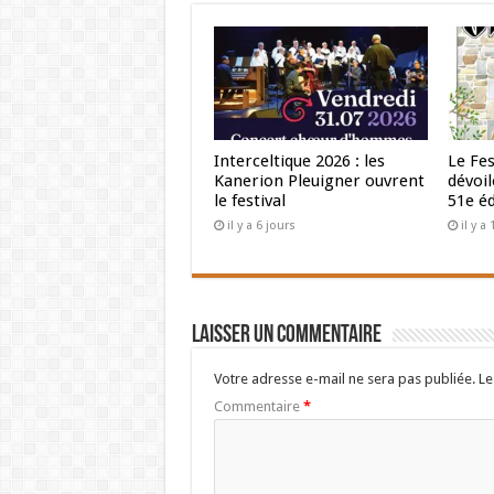
Interceltique 2026 : les
Le Fes
Kanerion Pleuigner ouvrent
dévoi
le festival
51e éd
il y a 6 jours
il y 
Laisser un commentaire
Votre adresse e-mail ne sera pas publiée.
Le
Commentaire
*