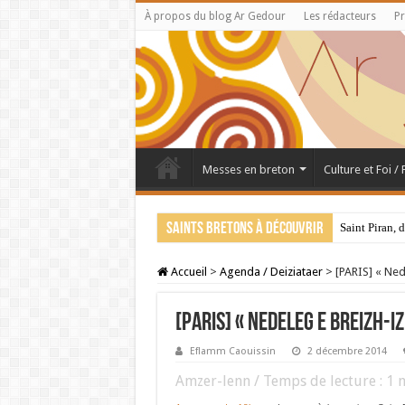
À propos du blog Ar Gedour
Les rédacteurs
Pr
Messes en breton
Culture et Foi /
Saints bretons à découvrir
Saint Piran, 
Accueil
>
Agenda / Deiziataer
>
[PARIS] « Ned
[PARIS] « Nedeleg e Breizh-
Eflamm Caouissin
2 décembre 2014
Amzer-lenn / Temps de lecture :
1
m