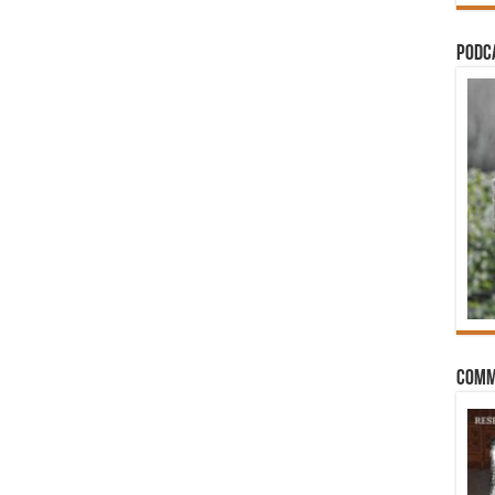
PODCA
Comm