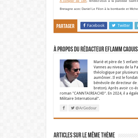
A compter de 18h
, rendez-vous à la paroisse Saint
Bretagne acec Daniel Le Féon à la bombarde et Mich
Facebook
Twitter
Partager
À propos du rédacteur Eflamm Caouis
Marié et père de 5 enfant
Vannes au niveau de la P
théologique par plusieurs 
aumônier. Il est le fondat
bénévole de directeur de p
breton). Après avoir co-é
roman "CANNTAIREACHD". En 2024, il a égalem
Militaire International".
@ArGedour
Articles sur le même thème