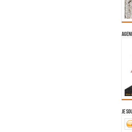
Agend
Je so