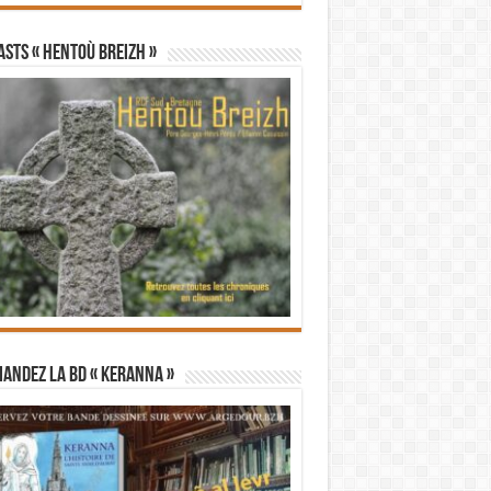
STS « Hentoù Breizh »
andez la BD « Keranna »