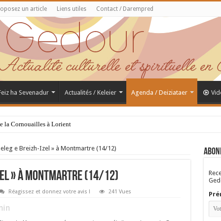
oposez un article
Liens utiles
Contact / Darempred
 Feiz ha Sevenadur
Actualités / Keleier
Agenda / Deiziataer
Vid
de la Cornouailles à Lorient
eleg e Breizh-Izel » à Montmartre (14/12)
Abon
Rece
Izel » à Montmartre (14/12)
Gedo
Réagissez et donnez votre avis !
241 Vues
Pré
in