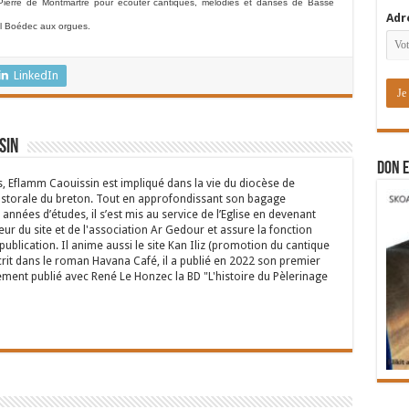
-Pierre de Montmartre pour écouter cantiques, mélodies et danses de Basse
Adr
el Boédec aux orgues.
LinkedIn
sin
DON E
s, Eflamm Caouissin est impliqué dans la vie du diocèse de
astorale du breton. Tout en approfondissant son bagage
années d’études, il s’est mis au service de l’Eglise en devenant
eur du site et de l'association Ar Gedour et assure la fonction
ublication. Il anime aussi le site Kan Iliz (promotion du cantique
crit dans le roman Havana Café, il a publié en 2022 son premier
ent publié avec René Le Honzec la BD "L'histoire du Pèlerinage