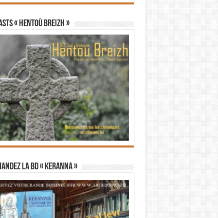
STS « Hentoù Breizh »
andez la BD « Keranna »