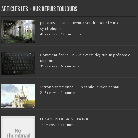
Articles les + vus depuis toujours
[PLOERMEL] Un couvent à vendre pour l’euro
symbolique
42.7k views
|
12 comments
Comment écrire « ñ » (n avec tilde) sur un prénom ou
un nom
35.8k views
|
6 comments
Intron Santez Anna… un cantique bien connu
21.5k views
|
1 comment
LE CANON DE SAINT PATRICK
19k views
|
3 comments