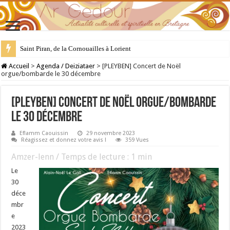
Saint Piran, de la Cornouailles à Lorient
28 juillet : Saint Samson de Dol, père de la Bretagne chrétienne
Accueil
>
Agenda / Deiziataer
>
[PLEYBEN] Concert de Noël
orgue/bombarde le 30 décembre
[PLEYBEN] Concert de Noël orgue/bombarde
le 30 décembre
Eflamm Caouissin
29 novembre 2023
Réagissez et donnez votre avis !
359 Vues
Amzer-lenn / Temps de lecture :
1
min
Le
30
déce
mbr
e
2023