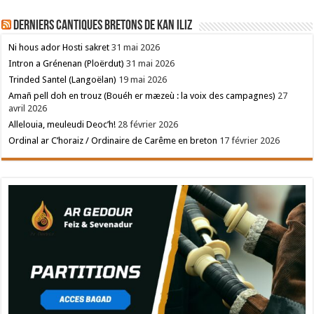
Derniers cantiques bretons de Kan Iliz
Ni hous ador Hosti sakret
31 mai 2026
Intron a Grénenan (Ploërdut)
31 mai 2026
Trinded Santel (Langoëlan)
19 mai 2026
Amañ pell doh en trouz (Bouéh er mæzeù : la voix des campagnes)
27
avril 2026
Allelouia, meuleudi Deoc’h!
28 février 2026
Ordinal ar C’horaiz / Ordinaire de Carême en breton
17 février 2026