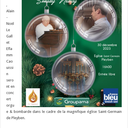
,
Alain
-
Noël
Le
Gall
et
Efla
mm
Cao
uissi
n
sero
nt en
conc
ert
orgu
e & bombarde dans le cadre de la magnifique église Saint-Germain
de Pleyben.