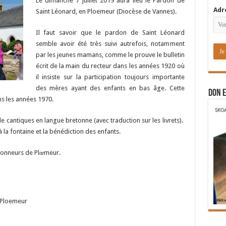
Le dimanche 7 juillet 2019 aura lieu le Pardon de
Adr
Saint Léonard, en Ploemeur (Diocèse de Vannes).
Il faut savoir que le pardon de Saint Léonard
semble avoir été très suivi autrefois, notamment
par les jeunes mamans, comme le prouve le bulletin
écrit de la main du recteur dans les années 1920 où
il insiste sur la participation toujours importante
des mères ayant des enfants en bas âge. Cette
DON E
ns les années 1970.
e cantiques en langue bretonne (avec traduction sur les livrets).
à la fontaine et la bénédiction des enfants.
e sonneurs de Plœmeur.
, Ploemeur