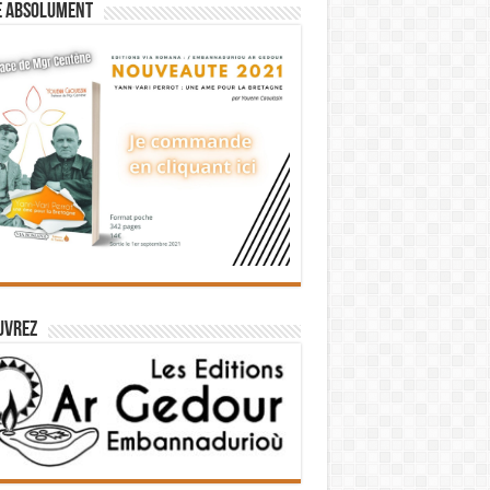
e absolument
uvrez