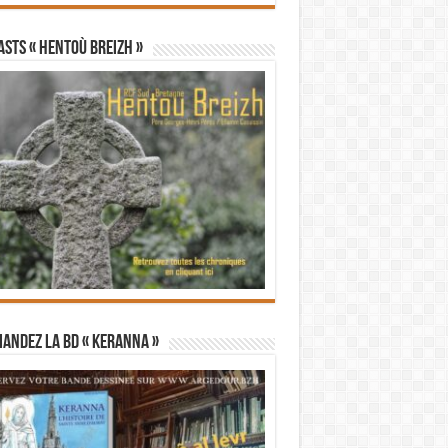
STS « Hentoù Breizh »
andez la BD « Keranna »