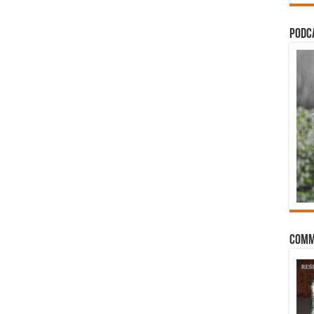
PODCA
Comm