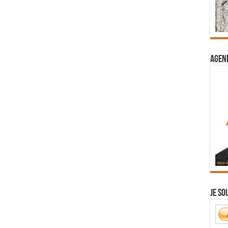
Agend
Je so