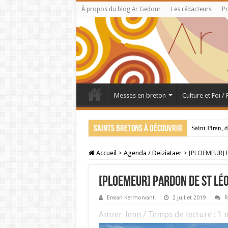
À propos du blog Ar Gedour
Les rédacteurs
Pr
Messes en breton
Culture et Foi /
Saints bretons à découvrir
Saint Piran, 
Accueil
>
Agenda / Deiziataer
>
[PLOEMEUR] Pa
[PLOEMEUR] Pardon de St Léo
Erwan Kermorvant
2 juillet 2019
R
Amzer-lenn / Temps de lecture :
1
m