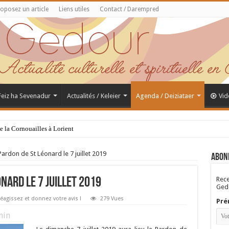
oposez un article
Liens utiles
Contact / Darempred
 Feiz ha Sevenadur
Actualités / Keleier
Agenda / Deiziataer
Vid
de la Cornouailles à Lorient
rdon de St Léonard le 7 juillet 2019
Abon
Rece
nard le 7 juillet 2019
Gedo
éagissez et donnez votre avis !
279 Vues
Pré
in