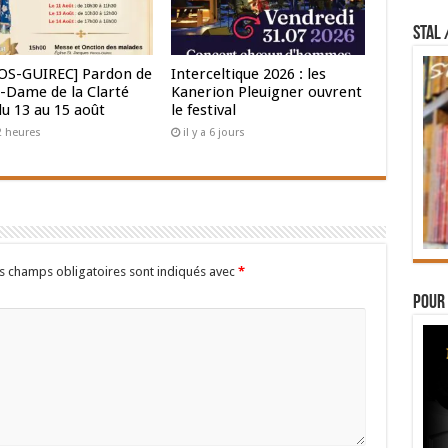
STAL 
OS-GUIREC] Pardon de
Interceltique 2026 : les
-Dame de la Clarté
Kanerion Pleuigner ouvrent
du 13 au 15 août
le festival
 2 heures
il y a 6 jours
s champs obligatoires sont indiqués avec
*
Pour 