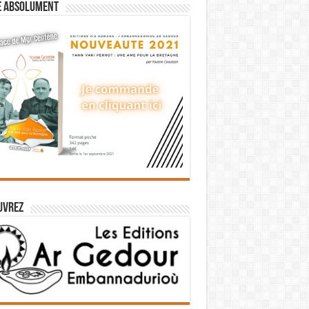
e absolument
uvrez