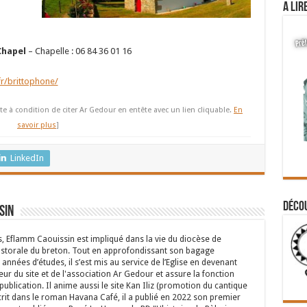
A lir
Chapel
– Chapelle : 06 84 36 01 16
r/brittophone/
te à condition de citer Ar Gedour en entête avec un lien cliquable.
En
savoir plus
]
LinkedIn
Déco
sin
s, Eflamm Caouissin est impliqué dans la vie du diocèse de
astorale du breton. Tout en approfondissant son bagage
années d’études, il s’est mis au service de l’Eglise en devenant
eur du site et de l'association Ar Gedour et assure la fonction
ublication. Il anime aussi le site Kan Iliz (promotion du cantique
crit dans le roman Havana Café, il a publié en 2022 son premier