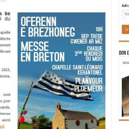
in
Adr
a 6e
i du
hapelle
lébrée
lement
lébrant
DON E
 2023,
tonne,
e sont
u jour
mande,
a messe
 aussi
ask