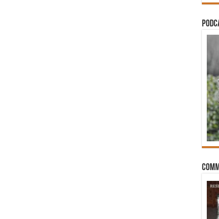
PODCA
Comm