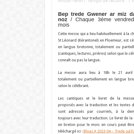
Amzer-lenn / Temps de lecture :
1
m
Bep trede Gwener ar miz d
noz
/ Chaque 3ème vendred
mois
Cette messe qui a lieu habituellement à la c
St Léonard (Kérantonel) en Ploemeur, est cé
en langue bretonne, totalement ou partiel
(cantiques, lectures, prières) selon que le cé
connaît ou pas la langue.
La messe aura lieu à 18h le 21 avril
totalement ou partiellement en langue bre
selon le célébrant.
Les cantiques et le livret de la mess
proposés avec la traduction et les textes d
sont adressés par courriels, à la de
toujours avec leur traduction. Le livret de l
en breton pour le mois en cours peut être
téléchargé ici :
Bloaz A 2023 04 – Trede sul F