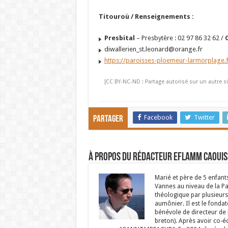
Titouroù / Renseignements :
Presbital
– Presbytère : 02 97 86 32 62 /
diwallerien_st.leonard@orange.fr
https://paroisses-ploemeur-larmorplage.f
[CC BY-NC-ND : Partage autorisé sur un autre si
Facebook
Twitter
Partager
À propos du rédacteur Eflamm Caouis
Marié et père de 5 enfant
Vannes au niveau de la P
théologique par plusieurs 
aumônier. Il est le fondat
bénévole de directeur de p
breton). Après avoir co-é