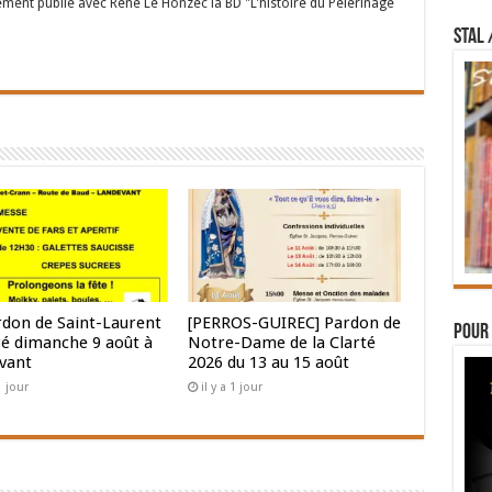
ent publié avec René Le Honzec la BD "L'histoire du Pèlerinage
STAL 
rdon de Saint-Laurent
[PERROS-GUIREC] Pardon de
Pour 
ré dimanche 9 août à
Notre-Dame de la Clarté
vant
2026 du 13 au 15 août
 1 jour
il y a 1 jour