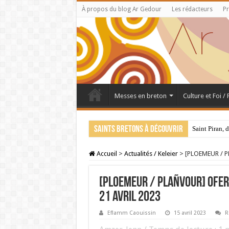
À propos du blog Ar Gedour
Les rédacteurs
Pr
Messes en breton
Culture et Foi /
Saints bretons à découvrir
Saint Piran, 
Accueil
>
Actualités / Keleier
>
[PLOEMEUR / PL
[PLOEMEUR / PLAÑVOUR] Ofer
21 avril 2023
Eflamm Caouissin
15 avril 2023
R