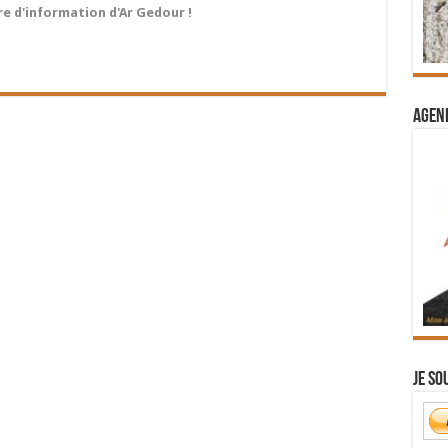
tre d'information d'Ar Gedour !
Agend
Je so