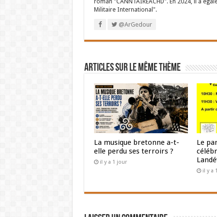
roman "CANNTAIREACHD". En 2024, il a égalem
Militaire International".
@ArGedour
Articles sur le même thème
La musique bretonne a-t-
Le pa
elle perdu ses terroirs ?
céléb
Landé
il y a 1 jour
il y a