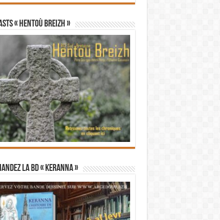
STS « Hentoù Breizh »
andez la BD « Keranna »