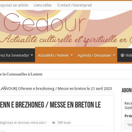
oposez un article
Liens utiles
Contact / Darempred
 Feiz ha Sevenadur
Actualités / Keleier
Agenda / Deiziataer
Vid
de la Cornouailles à Lorient
AÑVOUR] Oferenn e brezhoneg / Messe en breton le 21 avril 2023
Abon
Rece
enn e brezhoneg / Messe en breton le
Gedo
Pré
éagissez et donnez votre avis !
389 Vues