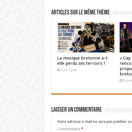
Articles sur le même thème
La musique bretonne a-t-
« Cap
elle perdu ses terroirs ?
renco
propul
il y a 1 jour
breto
il y a
Laisser un commentaire
Votre adresse e-mail ne sera pas publiée.
Le
Commentaire
*