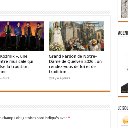
Agend
 Kozmik », une
Grand Pardon de Notre-
ntre musicale qui
Dame de Quelven 2026 : un
se la tradition
rendez-vous de foi et de
nne
tradition
 4 jours
il y a 4 jours
Je so
s champs obligatoires sont indiqués avec
*