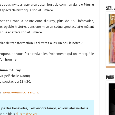
azic vous invite à revivre ce destin hors du commun dans
« Pierre
STAL 
d spectacle historique son et lumière.
ont-er-Groah à Sainte-Anne-d’Auray, plus de 150 bénévoles,
incroyable histoire, dans une mise en scène spectaculaire mêlant
ue et effets son et lumière.
ire de transformation. Et si c’était aussi un peu la nôtre ?
propose de vous faire revivre les événements qui ont marqué le
 d’un homme.
Anne-d’Auray
26
(relâche le 4 août)
Pour 
 spectacle à 22 h 30.
ur
www.yvonnicolazic.fr
.
uipe des bénévoles, il est encore temps, et vous êtes invités à
ar le biais
du site d’ASYN