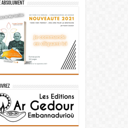
e absolument
uvrez