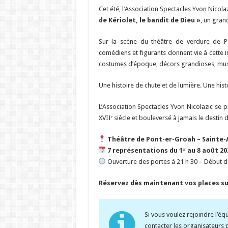
Cet été, l’Association Spectacles Yvon Nicol
de Kériolet, le bandit de Dieu »
, un gran
Sur la scène du théâtre de verdure de P
comédiens et figurants donnent vie à cette 
costumes d’époque, décors grandioses, musiq
Une histoire de chute et de lumière. Une histo
L’Association Spectacles Yvon Nicolazic se 
XVIIᵉ siècle et bouleversé à jamais le destin
Théâtre de Pont-er-Groah – Sainte-
7 représentations du 1ᵉʳ au 8 août 20
Ouverture des portes à 21 h 30 – Début du
Réservez dès maintenant vos places s
Si vous voulez rejoindre l’éq
contacter les organisateurs p