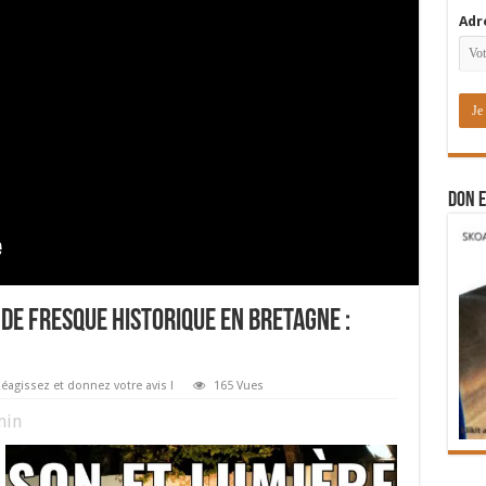
Adr
DON E
de fresque historique en Bretagne :
éagissez et donnez votre avis !
165 Vues
in