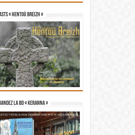
STS « Hentoù Breizh »
andez la BD « Keranna »