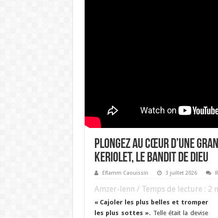
Plongez au cœur d’une gran
Keriolet, le bandit de Dieu
Eflamm Caouissin
3 juillet 2026
R
Amzer-lenn / Temps de lecture :
2
m
« Cajoler les plus belles et tromper
les plus sottes ».
Telle était la devise