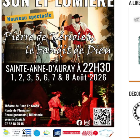
A lir
Déco