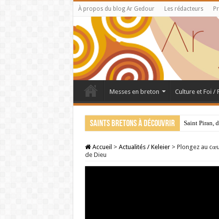
À propos du blog Ar Gedour
Les rédacteurs
Pr
Messes en breton
Culture et Foi /
Saints bretons à découvrir
Saint Piran, 
Accueil
>
Actualités / Keleier
>
Plongez au cœur
de Dieu