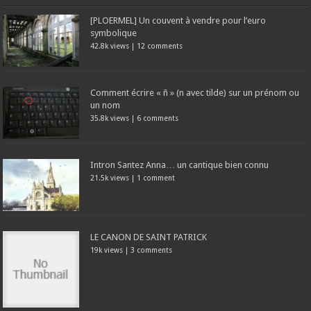
[PLOERMEL] Un couvent à vendre pour l’euro
symbolique
42.8k views
|
12 comments
Comment écrire « ñ » (n avec tilde) sur un prénom ou
un nom
35.8k views
|
6 comments
Intron Santez Anna… un cantique bien connu
21.5k views
|
1 comment
LE CANON DE SAINT PATRICK
19k views
|
3 comments