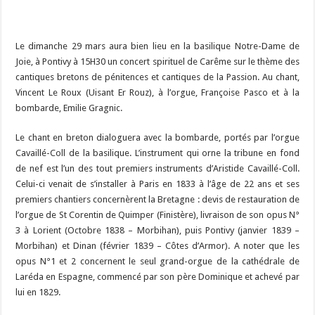
Le dimanche 29 mars aura bien lieu en la basilique Notre-Dame de
Joie, à Pontivy à 15H30 un concert spirituel de Carême sur le thème des
cantiques bretons de pénitences et cantiques de la Passion. Au chant,
Vincent Le Roux (Uisant Er Rouz), à l’orgue, Françoise Pasco et à la
bombarde, Emilie Gragnic.
Le chant en breton dialoguera avec la bombarde, portés par l’orgue
Cavaillé-Coll de la basilique. L’instrument
qui orne la tribune en fond
de nef est l’un des tout premiers instruments d’Aristide Cavaillé-Coll.
Celui-ci venait de
s’installer à Paris en 1833 à l’âge de 22 ans et ses
premiers chantiers concernèrent la Bretagne : devis de restauration de
l’orgue
de St Corentin de Quimper (Finistère), livraison de son opus N°
3 à Lorient (Octobre 1838 – Morbihan), puis Pontivy (janvier 1839
–
Morbihan) et Dinan (février 1839 – Côtes d’Armor). A noter que les
opus N°1 et 2 concernent le seul grand-orgue de la
cathédrale de
Laréda en Espagne, commencé par son père Dominique et achevé par
lui en 1829.