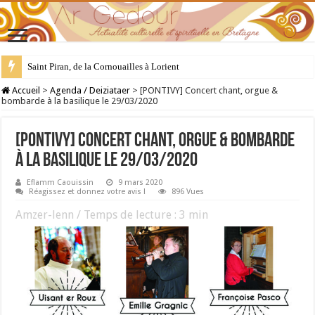
Saint Piran, de la Cornouailles à Lorient
28 juillet : Saint Samson de Dol, père de la Bretagne chrétienne
Accueil
>
Agenda / Deiziataer
>
[PONTIVY] Concert chant, orgue &
bombarde à la basilique le 29/03/2020
[PONTIVY] Concert chant, orgue & bombarde
à la basilique le 29/03/2020
Eflamm Caouissin
9 mars 2020
Réagissez et donnez votre avis !
896 Vues
Amzer-lenn / Temps de lecture :
3
min