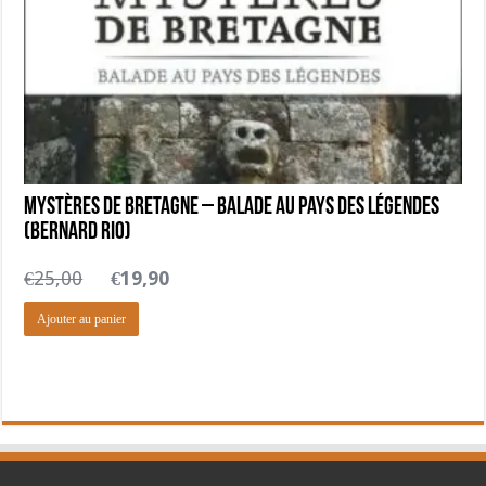
Mystères de Bretagne – Balade au pays des légendes
(Bernard Rio)
Le
Le
€
25,00
€
19,90
prix
prix
Ajouter au panier
initial
actuel
était :
est :
€25,00.
€19,90.