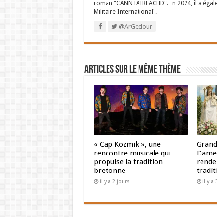
roman "CANNTAIREACHD". En 2024, il a égalem
Militaire International".
@ArGedour
Articles sur le même thème
« Cap Kozmik », une
Grand
rencontre musicale qui
Dame 
propulse la tradition
rendez
bretonne
tradit
il y a 2 jours
il y a