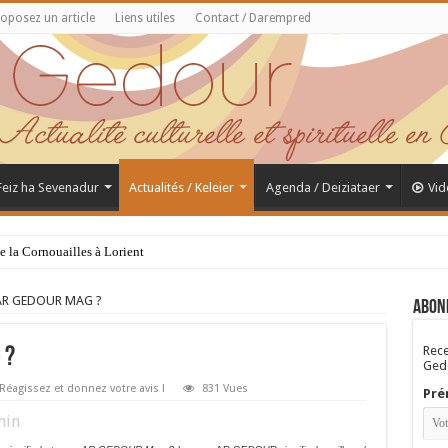
oposez un article
Liens utiles
Contact / Darempred
 Feiz ha Sevenadur
Actualités / Keleier
Agenda / Deiziataer
Vid
de la Cornouailles à Lorient
 AR GEDOUR MAG ?
Abon
Rece
 ?
Gedo
Réagissez et donnez votre avis !
831 Vues
Pré
in