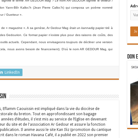
 signifie le terme
AR GEDOUR Mag
? Le nom AR GEDOUR signifie le veilleur /
Adr
illon Yann-Bêr Kalloc’h (Jean Pierre Calloc’h) qui composa un poème nommé
ur / Guetteur ».
ion de « magazine ». A sa genèse, Ar Gedour Mag était un
kannadig
papier tiré à
es Gedourion. Ce format papier n’existe plus pour des raisons de coûts, des
s outils actuels. Cependant, nous envisageons toujours de décliner une version
ur cela, nous avons besoin de financement). D’où le nom AR GEDOUR Mag, qui
DON E
LinkedIn
sin
s, Eflamm Caouissin est impliqué dans la vie du diocèse de
astorale du breton. Tout en approfondissant son bagage
années d’études, il s’est mis au service de l’Eglise en devenant
eur du site et de l'association Ar Gedour et assure la fonction
ublication. Il anime aussi le site Kan Iliz (promotion du cantique
crit dans le roman Havana Café, il a publié en 2022 son premier