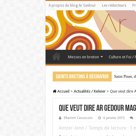
À propos du blog Ar Gedour
Les rédacteurs
Pr
Messes en breton
Culture et Foi /
Saints bretons à découvrir
Saint Piran, 
Accueil
>
Actualités / Keleier
>
Que veut dire
Que veut dire AR GEDOUR MAG
Eflamm Caouissin
6 janvier 2015
Amzer-lenn / Temps de lecture :
1
m