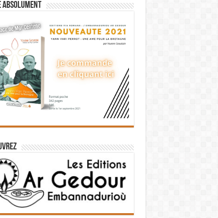
e absolument
uvrez