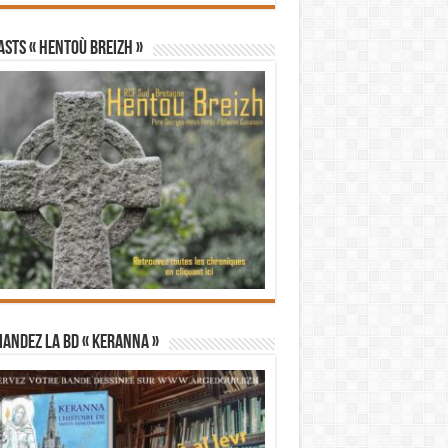
STS « Hentoù Breizh »
andez la BD « Keranna »