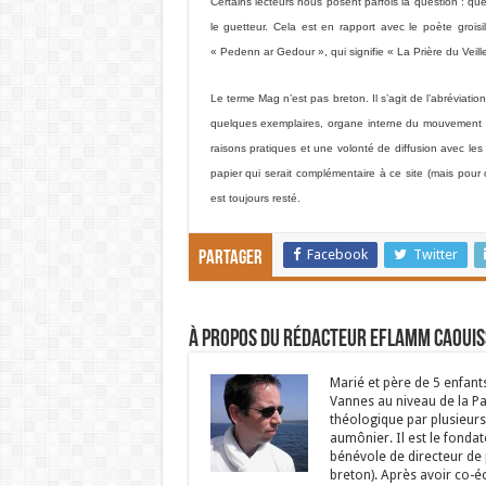
Certains lecteurs nous posent parfois la question : que
le guetteur.
Cela est en rapport avec le poète grois
« Pedenn ar Gedour », qui signifie « La Prière du Veille
Le terme Mag n’est pas breton. Il s’agit de l’abréviat
quelques exemplaires, organe interne du mouvement d
raisons pratiques et une volonté de diffusion avec le
papier qui serait complémentaire à ce site (mais po
est toujours resté.
Facebook
Twitter
Partager
À propos du rédacteur Eflamm Caouis
Marié et père de 5 enfant
Vannes au niveau de la P
théologique par plusieurs 
aumônier. Il est le fondat
bénévole de directeur de p
breton). Après avoir co-é