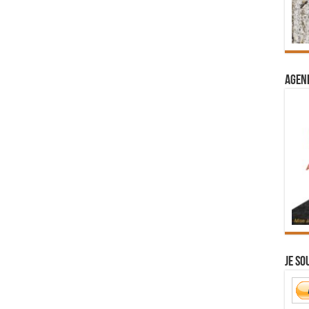
Agend
Je so