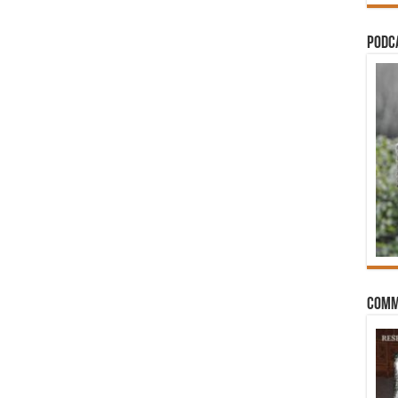
PODCA
Comm