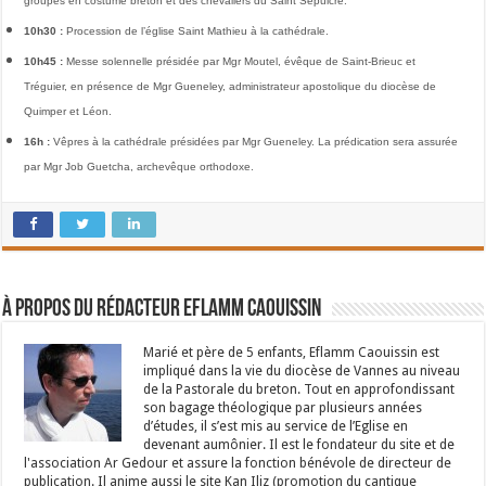
groupes en costume breton et des chevaliers du Saint Sépulcre.
10h30 :
Procession de l’église Saint Mathieu à la cathédrale.
10h45 :
Messe solennelle présidée par Mgr Moutel, évêque de Saint-Brieuc et
Tréguier, en présence de Mgr Gueneley, administrateur apostolique du diocèse de
Quimper et Léon.
16h :
Vêpres à la cathédrale présidées par Mgr Gueneley. La prédication sera assurée
par Mgr Job Guetcha, archevêque orthodoxe.
À propos du rédacteur Eflamm Caouissin
Marié et père de 5 enfants, Eflamm Caouissin est
impliqué dans la vie du diocèse de Vannes au niveau
de la Pastorale du breton. Tout en approfondissant
son bagage théologique par plusieurs années
d’études, il s’est mis au service de l’Eglise en
devenant aumônier. Il est le fondateur du site et de
l'association Ar Gedour et assure la fonction bénévole de directeur de
publication. Il anime aussi le site Kan Iliz (promotion du cantique