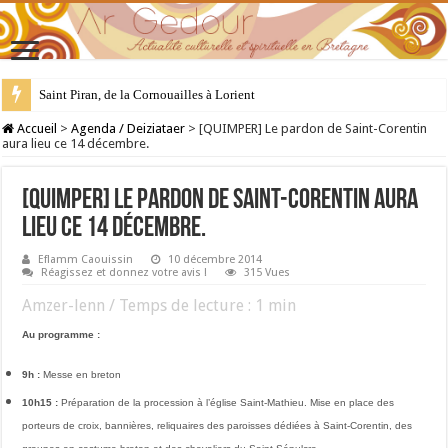
Saint Piran, de la Cornouailles à Lorient
28 juillet : Saint Samson de Dol, père de la Bretagne chrétienne
Accueil
>
Agenda / Deiziataer
>
[QUIMPER] Le pardon de Saint-Corentin
aura lieu ce 14 décembre.
[QUIMPER] Le pardon de Saint-Corentin aura
lieu ce 14 décembre.
Eflamm Caouissin
10 décembre 2014
Réagissez et donnez votre avis !
315 Vues
Amzer-lenn / Temps de lecture :
1
min
Au programme :
9h :
Messe en breton
10h15 :
Préparation de la procession à l’église Saint-Mathieu. Mise en place des
porteurs de croix, bannières, reliquaires des paroisses dédiées à Saint-Corentin, des