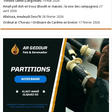
Trinded Santel (Langoëlan)
19 mai 2026
Amañ pell doh en trouz (Bouéh er mæzeù : la voix des campagnes)
27
avril 2026
Allelouia, meuleudi Deoc’h!
28 février 2026
Ordinal ar C’horaiz / Ordinaire de Carême en breton
17 février 2026