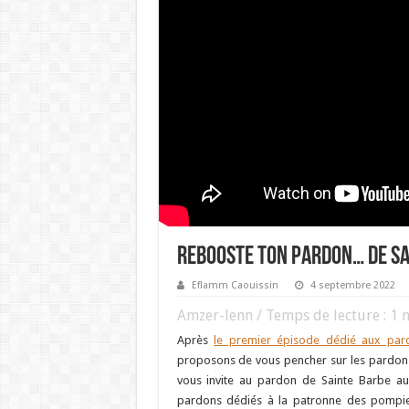
Rebooste ton pardon… de sa
Eflamm Caouissin
4 septembre 2022
Amzer-lenn / Temps de lecture :
1
m
Après
le premier épisode dédié aux pard
proposons de vous pencher sur les pardons
vous invite au pardon de Sainte Barbe au 
pardons dédiés à la patronne des pompie