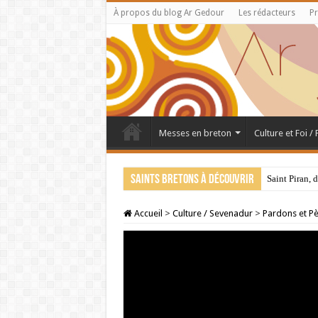
À propos du blog Ar Gedour
Les rédacteurs
Pr
Messes en breton
Culture et Foi /
Saints bretons à découvrir
Saint Piran, 
Accueil
>
Culture / Sevenadur
>
Pardons et Pè