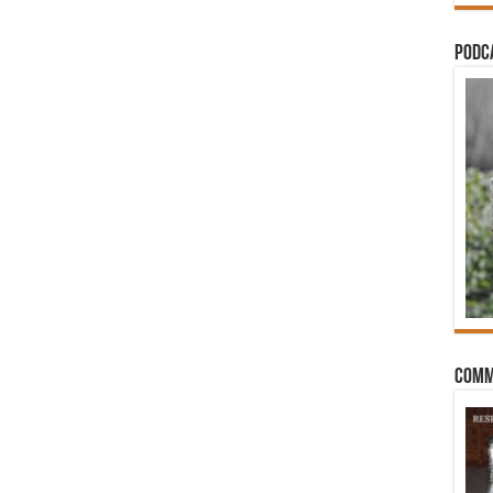
PODCA
Comm