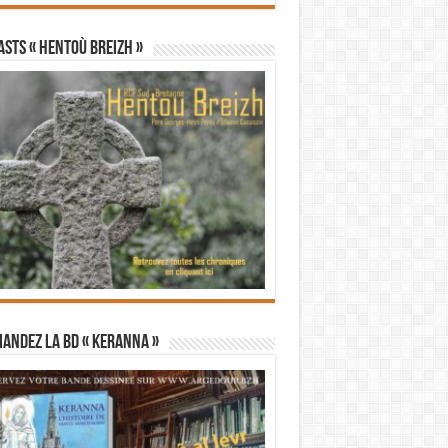
STS « Hentoù Breizh »
andez la BD « Keranna »