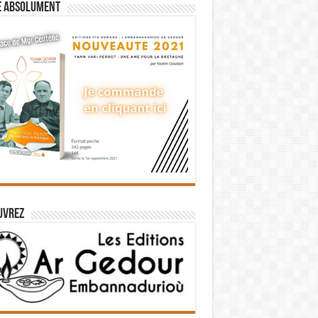
e absolument
uvrez