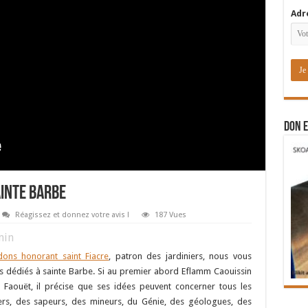
Adr
DON E
inte Barbe
Réagissez et donnez votre avis !
187 Vues
in
ons honorant saint Fiacre
, patron des jardiniers, nous vous
 dédiés à sainte Barbe. Si au premier abord Eflamm Caouissin
Faouët, il précise que ses idées peuvent concerner tous les
rs, des sapeurs, des mineurs, du Génie, des géologues, des