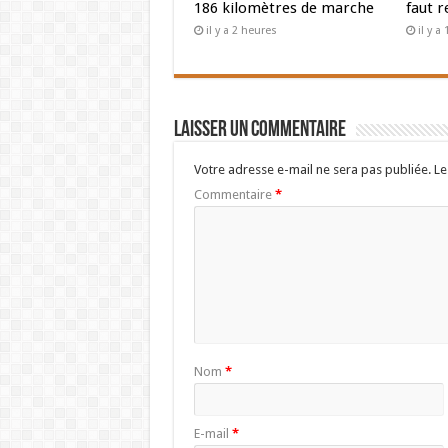
186 kilomètres de marche
faut r
il y a 2 heures
il y 
Laisser un commentaire
Votre adresse e-mail ne sera pas publiée.
Le
Commentaire
*
Nom
*
E-mail
*