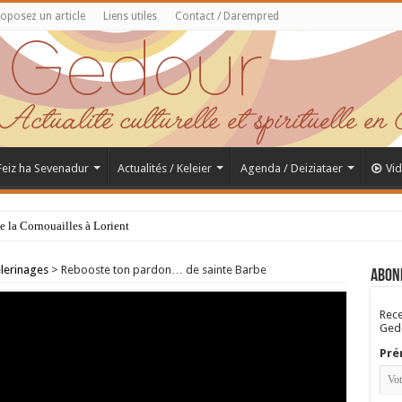
oposez un article
Liens utiles
Contact / Darempred
 Feiz ha Sevenadur
Actualités / Keleier
Agenda / Deiziataer
Vi
de la Cornouailles à Lorient
lerinages
>
Rebooste ton pardon… de sainte Barbe
Abon
Rece
Gedo
Pré